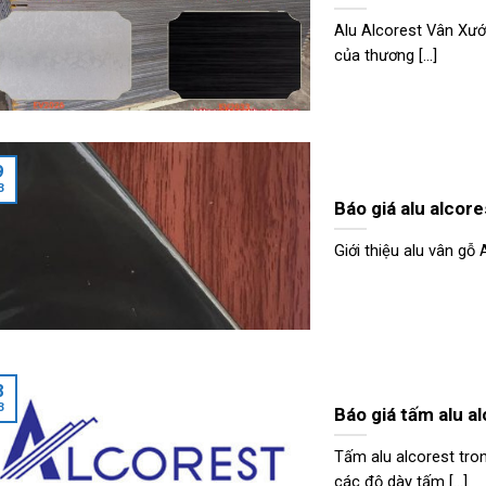
Alu Alcorest Vân Xướ
của thương [...]
9
3
Báo giá alu alc
Giới thiệu alu vân gỗ 
8
3
Báo giá tấm alu a
Tấm alu alcorest tro
các độ dày tấm [...]