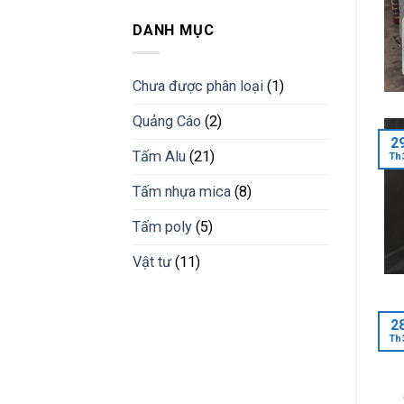
nhựa
công
tấm
giải
trình
nhựa
DANH MỤC
pháp
pvc
vật
giả
liệu
đá
mới
Chưa được phân loại
(1)
vân
đá
Quảng Cáo
(2)
cẩm
thạch
2
Tấm Alu
(21)
Th
Bình
Phước
Tấm nhựa mica
(8)
Tấm poly
(5)
Vật tư
(11)
2
Th