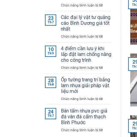
3
Th
ở
Chức năng bình luận bị tắt
Bảng
giá
Các đại lý vật tư quảng
23
mica
Th7
cáo Bình Dương giá tốt
Đài
nhất
Loan
ở
Chức năng bình luận bị tắt
mới
Các
cập
đại
4 điểm cần lưu ý khi
10
nhật
lý
Th9
lắp đặt lam chống nắng
giá
vật
cho công trình
sỉ
2
tư
tại
Th
ở
Chức năng bình luận bị tắt
quảng
kho
4
cáo
điểm
Ốp tường trang trí bằng
28
Bình
cần
Th8
lam nhựa giải pháp vật
Dương
lưu
liệu mới
giá
ý
tốt
ở
Chức năng bình luận bị tắt
khi
nhất
Ốp
lắp
tường
Bán tấm nhựa pvc giả
24
đặt
trang
Th7
đá vân đá cẩm thạch
lam
trí
Bình Phước
chống
2
bằng
nắng
Th
ở
Chức năng bình luận bị tắt
lam
cho
Bán