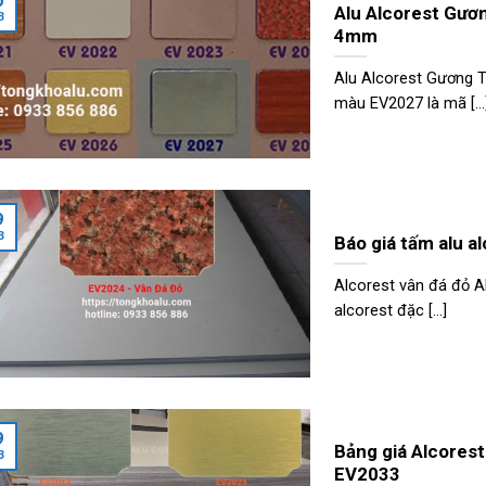
0
Alu Alcorest Gư
3
4mm
Alu Alcorest Gương T
màu EV2027 là mã [...
9
3
Báo giá tấm alu 
Alcorest vân đá đỏ A
alcorest đặc [...]
9
Bảng giá Alcores
3
EV2033