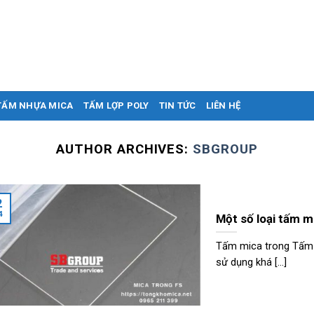
TẤM NHỰA MICA
TẤM LỢP POLY
TIN TỨC
LIÊN HỆ
AUTHOR ARCHIVES:
SBGROUP
2
4
Một số loại tấm m
Tấm mica trong Tấm 
sử dụng khá [...]