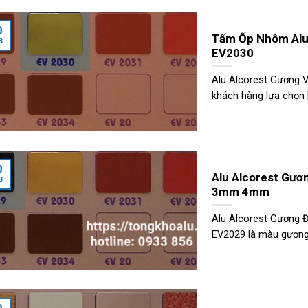
0
Tấm Ốp Nhôm Alu
3
EV2030
Alu Alcorest Gương V
khách hàng lựa chọn [.
0
Alu Alcorest Gư
3
3mm 4mm
Alu Alcorest Gương 
EV2029 là màu gương c