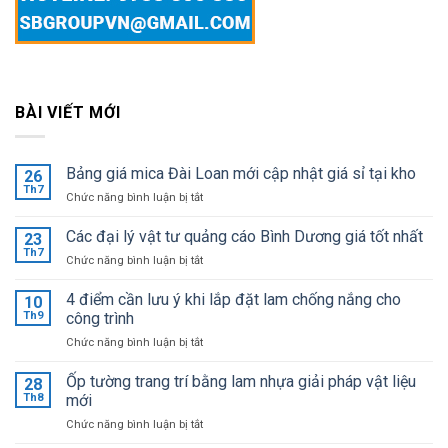
BÀI VIẾT MỚI
Bảng giá mica Đài Loan mới cập nhật giá sỉ tại kho
26
Th7
ở
Chức năng bình luận bị tắt
Bảng
giá
Các đại lý vật tư quảng cáo Bình Dương giá tốt nhất
23
mica
Th7
ở
Chức năng bình luận bị tắt
Đài
Các
Loan
đại
4 điểm cần lưu ý khi lắp đặt lam chống nắng cho
mới
10
lý
Th9
công trình
cập
vật
nhật
ở
Chức năng bình luận bị tắt
tư
giá
4
quảng
sỉ
điểm
Ốp tường trang trí bằng lam nhựa giải pháp vật liệu
cáo
28
tại
cần
Bình
Th8
mới
kho
lưu
Dương
ở
Chức năng bình luận bị tắt
ý
giá
Ốp
khi
tốt