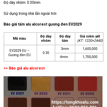
Độ dày nhôm: 0.30mm
Sử dụng trong nhà lẫn ngoài trời
Báo giá tấm alu alcorest gương đen EV2029
Độ dày
Độ dày
Giá niêm yết
Mã màu
nhôm
tấm
(KT: 1220×2440)
3mm
1,600,000
EV2029 EU –
0.30
Gương đen EU
4mm
1,700,000
>>
Báo giá alu alcorest