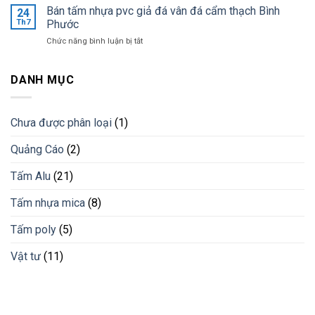
tường
Bán tấm nhựa pvc giả đá vân đá cẩm thạch Bình
lắp
24
nhất
trang
đặt
Th7
Phước
trí
lam
ở
Chức năng bình luận bị tắt
bằng
chống
Bán
lam
nắng
tấm
nhựa
cho
nhựa
DANH MỤC
giải
công
pvc
pháp
trình
giả
vật
đá
liệu
Chưa được phân loại
(1)
vân
mới
đá
Quảng Cáo
(2)
cẩm
thạch
Bình
Tấm Alu
(21)
Phước
Tấm nhựa mica
(8)
Tấm poly
(5)
Vật tư
(11)