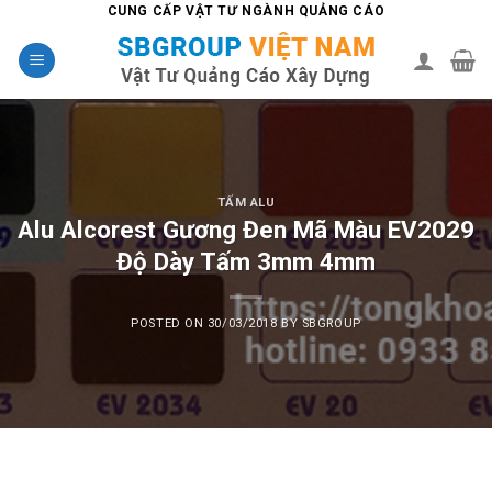
Skip
CUNG CẤP VẬT TƯ NGÀNH QUẢNG CÁO
to
content
TẤM ALU
Alu Alcorest Gương Đen Mã Màu EV2029
Độ Dày Tấm 3mm 4mm
POSTED ON
30/03/2018
BY
SBGROUP