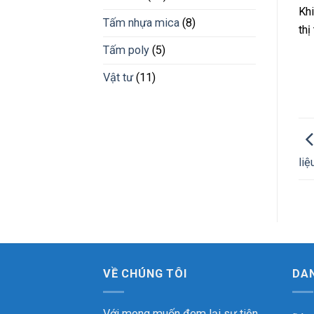
Phước
Khi
Tấm nhựa mica
(8)
thị
Tấm poly
(5)
Vật tư
(11)
liệ
VỀ CHÚNG TÔI
DA
Với mong muốn đem lại sự tiện