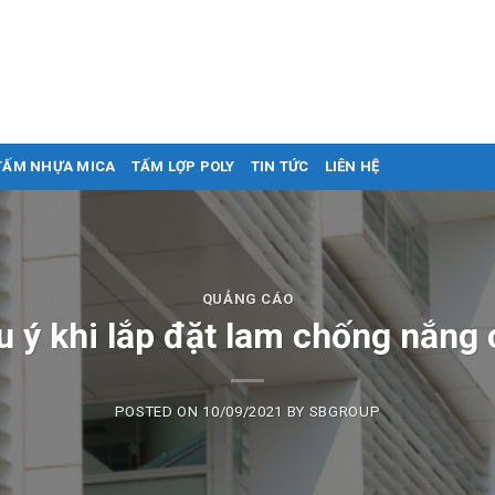
TẤM NHỰA MICA
TẤM LỢP POLY
TIN TỨC
LIÊN HỆ
QUẢNG CÁO
u ý khi lắp đặt lam chống nắng 
POSTED ON
10/09/2021
BY
SBGROUP