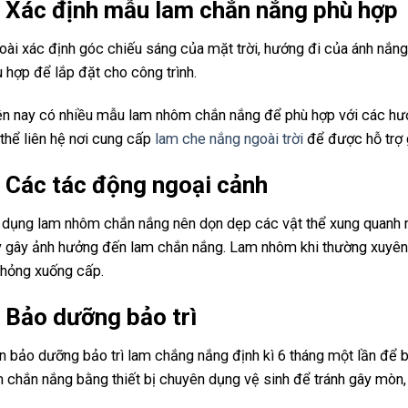
. Xác định mẫu lam chắn nắng phù hợp
ài xác định góc chiếu sáng của mặt trời, hướng đi của ánh nắn
 hợp để lắp đặt cho công trình.
n nay có nhiều mẫu lam nhôm chắn nắng để phù hợp với các hướn
thể liên hệ nơi cung cấp
lam che nắng ngoài trời
để được hỗ trợ g
. Các tác động ngoại cảnh
dụng lam nhôm chắn nắng nên dọn dẹp các vật thể xung quanh nh
 gây ảnh hưởng đến lam chắn nắng. Lam nhôm khi thường xuyên cọ
 hỏng xuống cấp.
. Bảo dưỡng bảo trì
 bảo dưỡng bảo trì lam chắng nắng định kì 6 tháng một lần để b
 chắn nắng bằng thiết bị chuyên dụng vệ sinh để tránh gây mòn,