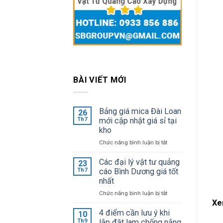
BÀI VIẾT MỚI
Bảng giá mica Đài Loan
26
Th7
mới cập nhật giá sỉ tại
kho
ở
Chức năng bình luận bị tắt
Bảng
giá
Các đại lý vật tư quảng
23
mica
Th7
cáo Bình Dương giá tốt
Đài
nhất
Loan
ở
Chức năng bình luận bị tắt
mới
Các
Xe
cập
đại
4 điểm cần lưu ý khi
10
nhật
lý
Th9
lắp đặt lam chống nắng
giá