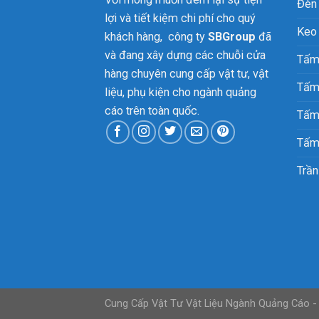
Đèn
lợi và tiết kiệm chi phí cho quý
Keo
khách hàng, công ty
SBGroup
đã
và đang xây dựng các chuỗi cửa
Tấm
hàng chuyên cung cấp vật tư, vật
Tấm
liệu, phụ kiện cho ngành quảng
cáo trên toàn quốc.
Tấm
Tấm
Trần
Cung Cấp Vật Tư Vật Liệu Ngành Quảng Cáo -