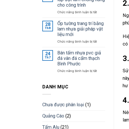
2
vật
cho công trình
sỉ
tư
tại
ở
Chức năng bình luận bị tắt
quảng
Ngo
kho
4
cáo
phù
điểm
Ốp tường trang trí bằng
28
Bình
cần
Th8
lam nhựa giải pháp vật
Dương
lưu
liệu mới
giá
Hiệ
ý
tốt
ở
Chức năng bình luận bị tắt
khi
có 
nhất
Ốp
lắp
tường
Bán tấm nhựa pvc giả
24
đặt
3
trang
Th7
đá vân đá cẩm thạch
lam
trí
Bình Phước
chống
bằng
nắng
Sử 
ở
Chức năng bình luận bị tắt
lam
cho
Bán
nhựa
này
công
tấm
giải
trình
hư
nhựa
DANH MỤC
pháp
pvc
vật
giả
4
liệu
đá
mới
Chưa được phân loại
(1)
vân
Nên
đá
Quảng Cáo
(2)
cẩm
lam
thạch
Tấm Alu
(21)
Bình