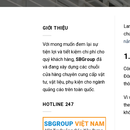
Lam
GIỚI THIỆU
chứ
nắ
Với mong muốn đem lại sự
tiện lợi và tiết kiệm chi phí cho
1
quý khách hàng,
SBGroup
đã
và đang xây dựng các chuỗi
Côn
cửa hàng chuyên cung cấp vật
Đôn
tư, vật liệu, phụ kiện cho ngành
thô
quảng cáo trên toàn quốc.
Vì 
HOTLINE 247
the
khô