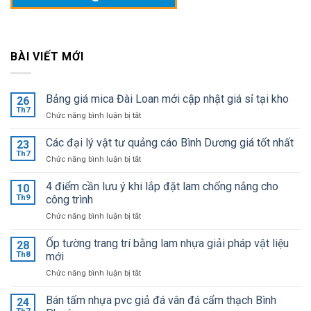
BÀI VIẾT MỚI
Bảng giá mica Đài Loan mới cập nhật giá sỉ tại kho
26
Th7
ở
Chức năng bình luận bị tắt
Bảng
giá
Các đại lý vật tư quảng cáo Bình Dương giá tốt nhất
23
mica
Th7
ở
Chức năng bình luận bị tắt
Đài
Các
Loan
đại
4 điểm cần lưu ý khi lắp đặt lam chống nắng cho
mới
10
lý
Th9
công trình
cập
vật
nhật
ở
Chức năng bình luận bị tắt
tư
giá
4
quảng
sỉ
điểm
Ốp tường trang trí bằng lam nhựa giải pháp vật liệu
cáo
28
tại
cần
Bình
Th8
mới
kho
lưu
Dương
ở
Chức năng bình luận bị tắt
ý
giá
Ốp
khi
tốt
tường
Bán tấm nhựa pvc giả đá vân đá cẩm thạch Bình
lắp
24
nhất
trang
đặt