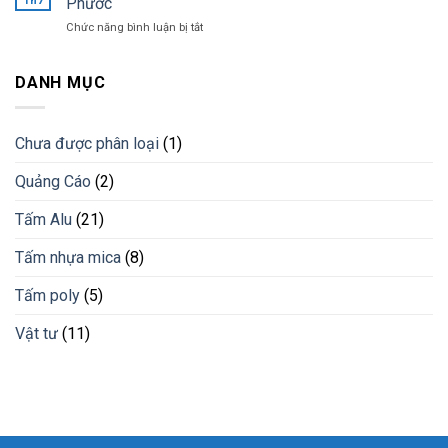
Th7
Phước
trí
lam
ở
Chức năng bình luận bị tắt
bằng
chống
Bán
lam
nắng
tấm
nhựa
cho
nhựa
DANH MỤC
giải
công
pvc
pháp
trình
giả
vật
đá
liệu
Chưa được phân loại
(1)
vân
mới
đá
Quảng Cáo
(2)
cẩm
thạch
Bình
Tấm Alu
(21)
Phước
Tấm nhựa mica
(8)
Tấm poly
(5)
Vật tư
(11)