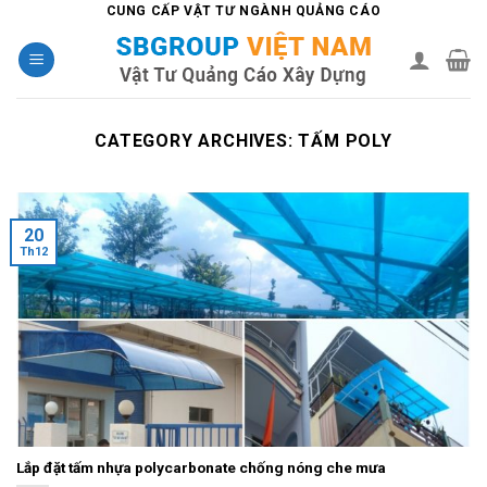
Skip
CUNG CẤP VẬT TƯ NGÀNH QUẢNG CÁO
to
content
CATEGORY ARCHIVES:
TẤM POLY
20
Th12
Lắp đặt tấm nhựa polycarbonate chống nóng che mưa