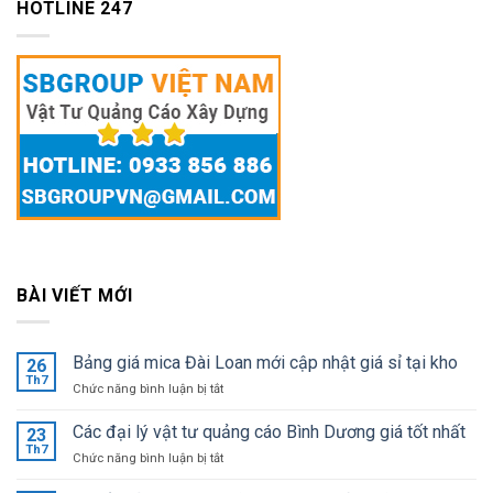
HOTLINE 247
BÀI VIẾT MỚI
Bảng giá mica Đài Loan mới cập nhật giá sỉ tại kho
26
Th7
ở
Chức năng bình luận bị tắt
Bảng
giá
Các đại lý vật tư quảng cáo Bình Dương giá tốt nhất
23
mica
Th7
ở
Chức năng bình luận bị tắt
Đài
Các
Loan