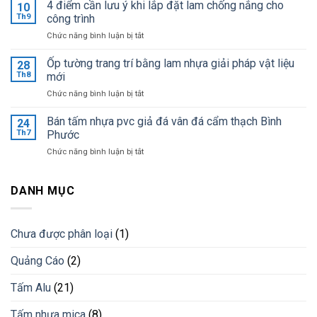
đại
4 điểm cần lưu ý khi lắp đặt lam chống nắng cho
mới
10
lý
Th9
công trình
cập
vật
nhật
ở
Chức năng bình luận bị tắt
tư
giá
4
quảng
sỉ
điểm
Ốp tường trang trí bằng lam nhựa giải pháp vật liệu
cáo
28
tại
cần
Bình
Th8
mới
kho
lưu
Dương
ở
Chức năng bình luận bị tắt
ý
giá
Ốp
khi
tốt
tường
Bán tấm nhựa pvc giả đá vân đá cẩm thạch Bình
lắp
24
nhất
trang
đặt
Th7
Phước
trí
lam
ở
Chức năng bình luận bị tắt
bằng
chống
Bán
lam
nắng
tấm
nhựa
cho
nhựa
DANH MỤC
giải
công
pvc
pháp
trình
giả
vật
đá
liệu
Chưa được phân loại
(1)
vân
mới
đá
Quảng Cáo
(2)
cẩm
thạch
Bình
Tấm Alu
(21)
Phước
Tấm nhựa mica
(8)