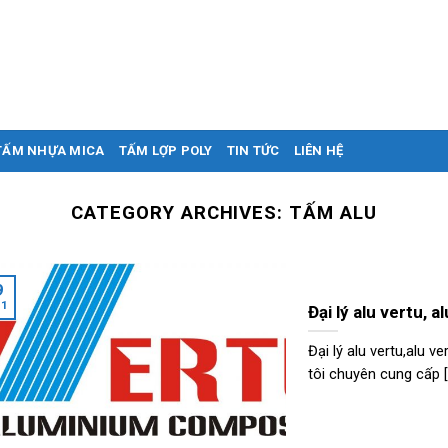
TẤM NHỰA MICA
TẤM LỢP POLY
TIN TỨC
LIÊN HỆ
CATEGORY ARCHIVES:
TẤM ALU
9
11
Đại lý alu vertu, 
Đại lý alu vertu,alu
tôi chuyên cung cấp [.