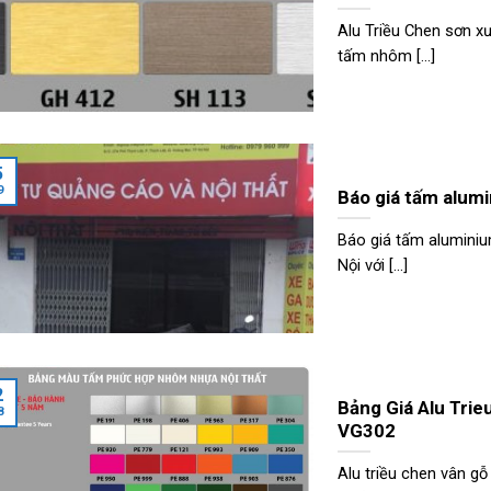
Alu Triều Chen sơn xư
tấm nhôm [...]
5
9
Báo giá tấm alumi
Báo giá tấm aluminiu
Nội với [...]
2
Bảng Giá Alu Tri
8
VG302
Alu triều chen vân gỗ