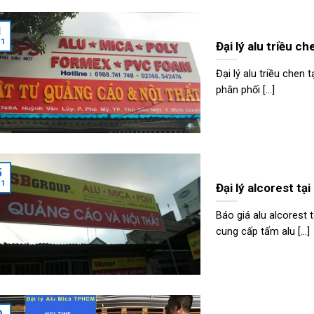
1
11
Đại lý alu triều c
Đại lý alu triều chen
phân phối [...]
5
11
Đại lý alcorest tại
Báo giá alu alcores
cung cấp tấm alu [...]