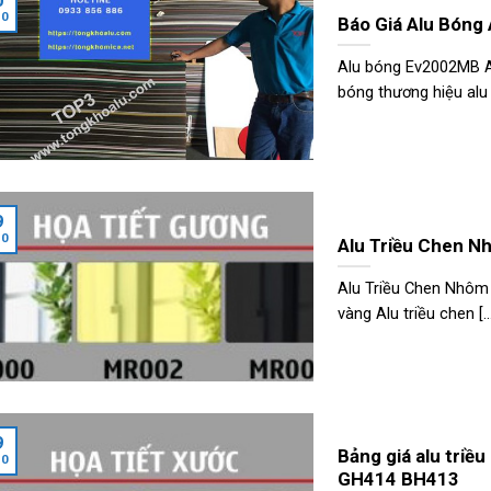
0
10
Báo Giá Alu Bóng
Alu bóng Ev2002MB 
bóng thương hiệu alu [.
9
10
Alu Triều Chen N
Alu Triều Chen Nhôm 
vàng Alu triều chen [...
9
Bảng giá alu tri
10
GH414 BH413