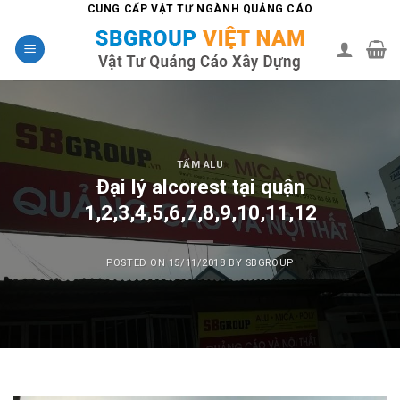
Skip
CUNG CẤP VẬT TƯ NGÀNH QUẢNG CÁO
to
content
TẤM ALU
Đại lý alcorest tại quận
1,2,3,4,5,6,7,8,9,10,11,12
POSTED ON
15/11/2018
BY
SBGROUP