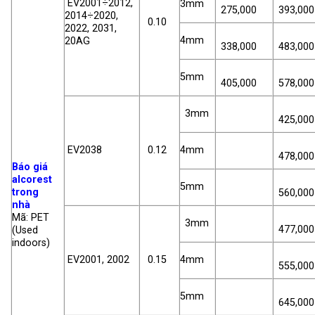
EV2001÷2012,
3mm
275,000
393,000
2014÷2020,
0.10
2022, 2031,
4mm
20AG
338,000
483,000
5mm
405,000
578,000
3mm
425,000
EV2038
0.12
4mm
478,000
Báo giá
alcorest
5mm
trong
560,000
nhà
Mã: PET
3mm
477,000
(Used
indoors)
EV2001, 2002
0.15
4mm
555,000
5mm
645,000