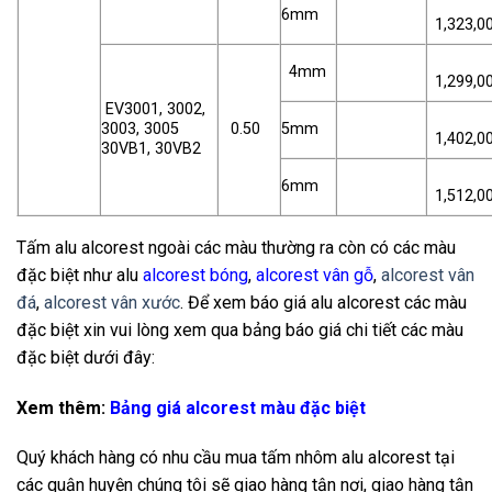
6mm
1,323,0
4mm
1,299,0
EV3001, 3002,
3003, 3005
0.50
5mm
1,402,0
30VB1, 30VB2
6mm
1,512,0
Tấm alu alcorest ngoài các màu thường ra còn có các màu
đặc biệt như alu
alcorest bóng
,
alcorest vân gỗ
,
alcorest vân
đá
,
alcorest vân xước
. Để xem báo giá alu alcorest các màu
đặc biệt xin vui lòng xem qua bảng báo giá chi tiết các màu
đặc biệt dưới đây:
Xem thêm:
Bảng giá alcorest màu đặc biệt
Quý khách hàng có nhu cầu mua tấm nhôm alu alcorest tại
các quận huyện chúng tôi sẽ giao hàng tận nơi, giao hàng tận