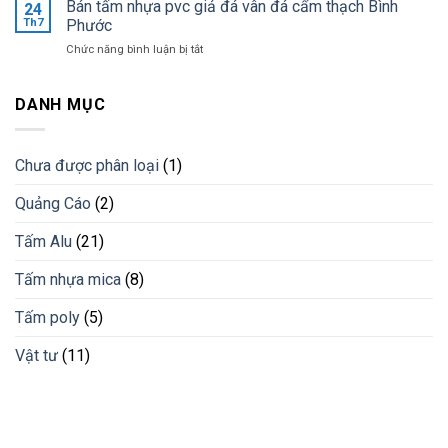
tường
Bán tấm nhựa pvc giả đá vân đá cẩm thạch Bình
lắp
24
nhất
trang
đặt
Th7
Phước
trí
lam
ở
Chức năng bình luận bị tắt
bằng
chống
Bán
lam
nắng
tấm
nhựa
cho
nhựa
DANH MỤC
giải
công
pvc
pháp
trình
giả
vật
đá
liệu
Chưa được phân loại
(1)
vân
mới
đá
Quảng Cáo
(2)
cẩm
thạch
Bình
Tấm Alu
(21)
Phước
Tấm nhựa mica
(8)
Tấm poly
(5)
Vật tư
(11)