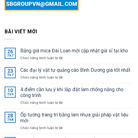
BÀI VIẾT MỚI
Bảng giá mica Đài Loan mới cập nhật giá sỉ tại kho
26
Th7
ở
Chức năng bình luận bị tắt
Bảng
giá
Các đại lý vật tư quảng cáo Bình Dương giá tốt nhất
23
mica
Th7
ở
Chức năng bình luận bị tắt
Đài
Các
Loan
đại
4 điểm cần lưu ý khi lắp đặt lam chống nắng cho
mới
10
lý
Th9
công trình
cập
vật
nhật
ở
Chức năng bình luận bị tắt
tư
giá
4
quảng
sỉ
điểm
Ốp tường trang trí bằng lam nhựa giải pháp vật liệu
cáo
28
tại
cần
Bình
Th8
mới
kho
lưu
Dương
ở
Chức năng bình luận bị tắt
ý
giá
Ốp
khi
tốt