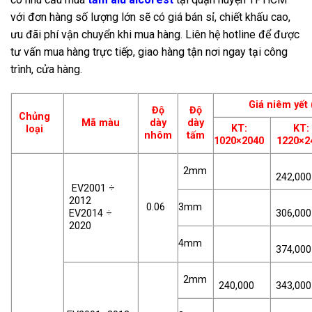
với đơn hàng số lượng lớn sẽ có giá bán sỉ, chiết khấu cao,
ưu đãi phí vận chuyển khi mua hàng. Liên hệ hotline để được
tư vấn mua hàng trực tiếp, giao hàng tận nơi ngay tại công
trình, cửa hàng.
Giá niêm yết
Độ
Độ
Chủng
Mã màu
dày
dày
KT:
KT:
loại
nhôm
tấm
1020×2040
1220×2
2mm
242,000
EV2001 ÷
2012
0.06
3mm
EV2014 ÷
306,000
2020
4mm
374,000
2mm
240,000
343,000