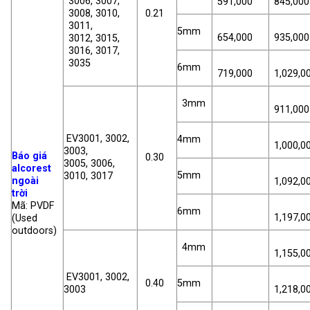
3006, 3007,
591,000
845,000
3008, 3010,
0.21
3011,
5mm
654,000
935,000
3012, 3015,
3016, 3017,
3035
6mm
719,000
1,029,0
3mm
911,000
EV3001, 3002,
4mm
1,000,0
3003,
Báo giá
0.30
3005, 3006,
alcorest
5mm
3010, 3017
ngoài
1,092,0
trời
Mã: PVDF
6mm
1,197,0
(Used
outdoors)
4mm
1,155,0
EV3001, 3002,
0.40
5mm
3003
1,218,0