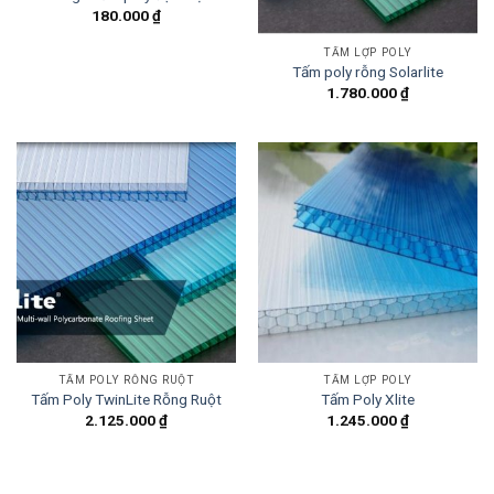
180.000
₫
TẤM LỢP POLY
Tấm poly rỗng Solarlite
1.780.000
₫
TẤM POLY RỖNG RUỘT
TẤM LỢP POLY
Tấm Poly TwinLite Rỗng Ruột
Tấm Poly Xlite
2.125.000
₫
1.245.000
₫