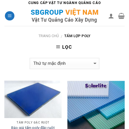
Skip
CUNG CẤP VẬT TƯ NGÀNH QUẢNG CÁO
to
content
TRANG CHỦ
TẤM LỢP POLY
/
LỌC
TẤM POLY ĐẶC RUỘT
Báo giá tấm poly đặc ruột