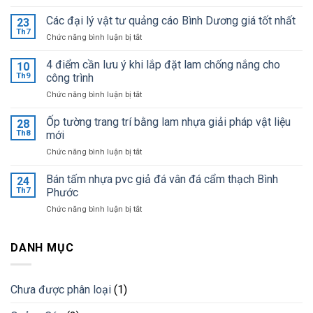
Bảng
giá
Các đại lý vật tư quảng cáo Bình Dương giá tốt nhất
23
mica
Th7
ở
Chức năng bình luận bị tắt
Đài
Các
Loan
đại
4 điểm cần lưu ý khi lắp đặt lam chống nắng cho
mới
10
lý
Th9
công trình
cập
vật
nhật
ở
Chức năng bình luận bị tắt
tư
giá
4
quảng
sỉ
điểm
Ốp tường trang trí bằng lam nhựa giải pháp vật liệu
cáo
28
tại
cần
Bình
Th8
mới
kho
lưu
Dương
ở
Chức năng bình luận bị tắt
ý
giá
Ốp
khi
tốt
tường
Bán tấm nhựa pvc giả đá vân đá cẩm thạch Bình
lắp
24
nhất
trang
đặt
Th7
Phước
trí
lam
ở
Chức năng bình luận bị tắt
bằng
chống
Bán
lam
nắng
tấm
nhựa
cho
nhựa
DANH MỤC
giải
công
pvc
pháp
trình
giả
vật
đá
liệu
Chưa được phân loại
(1)
vân
mới
đá