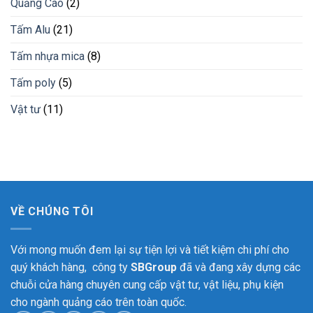
Quảng Cáo
(2)
cẩm
thạch
Bình
Tấm Alu
(21)
Phước
Tấm nhựa mica
(8)
Tấm poly
(5)
Vật tư
(11)
VỀ CHÚNG TÔI
Với mong muốn đem lại sự tiện lợi và tiết kiệm chi phí cho
quý khách hàng, công ty
SBGroup
đã và đang xây dựng các
chuỗi cửa hàng chuyên cung cấp vật tư, vật liệu, phụ kiện
cho ngành quảng cáo trên toàn quốc.