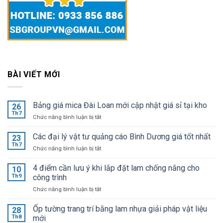
BÀI VIẾT MỚI
Bảng giá mica Đài Loan mới cập nhật giá sỉ tại kho
26
Th7
ở
Chức năng bình luận bị tắt
Bảng
giá
Các đại lý vật tư quảng cáo Bình Dương giá tốt nhất
23
mica
Th7
ở
Chức năng bình luận bị tắt
Đài
Các
Loan
đại
4 điểm cần lưu ý khi lắp đặt lam chống nắng cho
mới
10
lý
Th9
công trình
cập
vật
nhật
ở
Chức năng bình luận bị tắt
tư
giá
4
quảng
sỉ
điểm
Ốp tường trang trí bằng lam nhựa giải pháp vật liệu
cáo
28
tại
cần
Bình
Th8
mới
kho
lưu