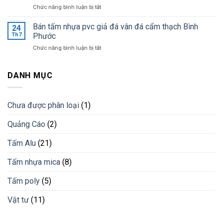
Dương
ở
Chức năng bình luận bị tắt
ý
giá
Ốp
khi
tốt
tường
Bán tấm nhựa pvc giả đá vân đá cẩm thạch Bình
lắp
24
nhất
trang
đặt
Th7
Phước
trí
lam
ở
Chức năng bình luận bị tắt
bằng
chống
Bán
lam
nắng
tấm
nhựa
cho
nhựa
DANH MỤC
giải
công
pvc
pháp
trình
giả
vật
đá
liệu
Chưa được phân loại
(1)
vân
mới
đá
Quảng Cáo
(2)
cẩm
thạch
Bình
Tấm Alu
(21)
Phước
Tấm nhựa mica
(8)
Tấm poly
(5)
Vật tư
(11)