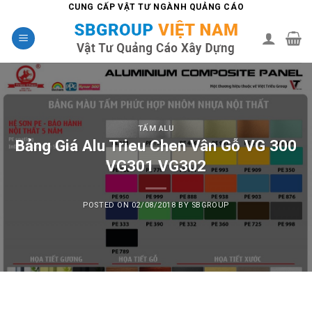
Skip
CUNG CẤP VẬT TƯ NGÀNH QUẢNG CÁO
to
content
TẤM ALU
Bảng Giá Alu Trieu Chen Vân Gỗ VG 300
VG301 VG302
POSTED ON
02/08/2018
BY
SBGROUP