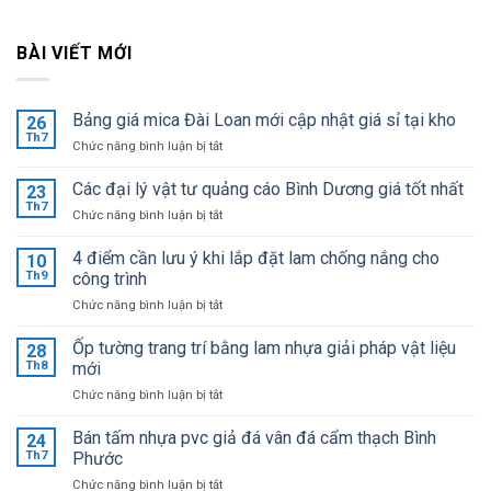
BÀI VIẾT MỚI
Bảng giá mica Đài Loan mới cập nhật giá sỉ tại kho
26
Th7
ở
Chức năng bình luận bị tắt
Bảng
giá
Các đại lý vật tư quảng cáo Bình Dương giá tốt nhất
23
mica
Th7
ở
Chức năng bình luận bị tắt
Đài
Các
Loan
đại
4 điểm cần lưu ý khi lắp đặt lam chống nắng cho
mới
10
lý
Th9
công trình
cập
vật
nhật
ở
Chức năng bình luận bị tắt
tư
giá
4
quảng
sỉ
điểm
Ốp tường trang trí bằng lam nhựa giải pháp vật liệu
cáo
28
tại
cần
Bình
Th8
mới
kho
lưu
Dương
ở
Chức năng bình luận bị tắt
ý
giá
Ốp
khi
tốt
tường
Bán tấm nhựa pvc giả đá vân đá cẩm thạch Bình
lắp
24
nhất
trang
đặt
Th7
Phước
trí
lam
ở
Chức năng bình luận bị tắt
bằng
chống