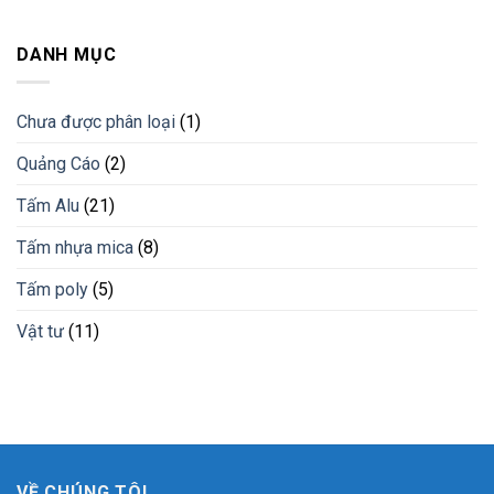
Bán
lam
nắng
tấm
nhựa
cho
nhựa
DANH MỤC
giải
công
pvc
pháp
trình
giả
vật
đá
liệu
Chưa được phân loại
(1)
vân
mới
đá
Quảng Cáo
(2)
cẩm
thạch
Bình
Tấm Alu
(21)
Phước
Tấm nhựa mica
(8)
Tấm poly
(5)
Vật tư
(11)
VỀ CHÚNG TÔI