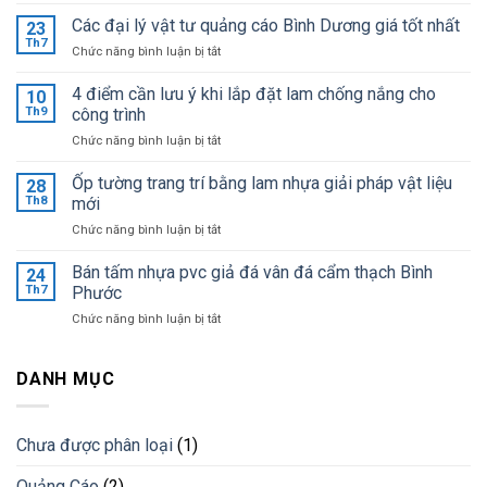
Bảng
giá
Các đại lý vật tư quảng cáo Bình Dương giá tốt nhất
23
mica
Th7
ở
Chức năng bình luận bị tắt
Đài
Các
Loan
đại
4 điểm cần lưu ý khi lắp đặt lam chống nắng cho
mới
10
lý
Th9
công trình
cập
vật
nhật
ở
Chức năng bình luận bị tắt
tư
giá
4
quảng
sỉ
điểm
Ốp tường trang trí bằng lam nhựa giải pháp vật liệu
cáo
28
tại
cần
Bình
Th8
mới
kho
lưu
Dương
ở
Chức năng bình luận bị tắt
ý
giá
Ốp
khi
tốt
tường
Bán tấm nhựa pvc giả đá vân đá cẩm thạch Bình
lắp
24
nhất
trang
đặt
Th7
Phước
trí
lam
ở
Chức năng bình luận bị tắt
bằng
chống
Bán
lam
nắng
tấm
nhựa
cho
nhựa
DANH MỤC
giải
công
pvc
pháp
trình
giả
vật
đá
liệu
Chưa được phân loại
(1)
vân
mới
đá
Quảng Cáo
(2)
cẩm