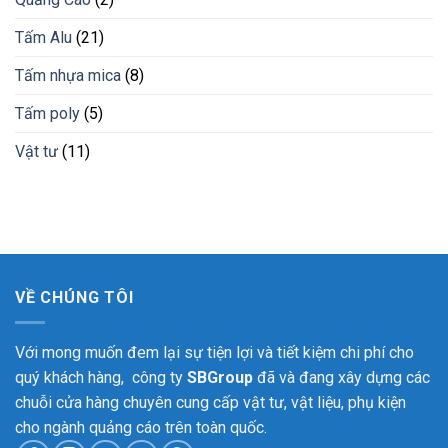
thạch
Bình
Tấm Alu
(21)
Phước
Tấm nhựa mica
(8)
Tấm poly
(5)
Vật tư
(11)
VỀ CHÚNG TÔI
Với mong muốn đem lại sự tiện lợi và tiết kiệm chi phí cho
quý khách hàng, công ty
SBGroup
đã và đang xây dựng các
chuỗi cửa hàng chuyên cung cấp vật tư, vật liệu, phụ kiện
cho ngành quảng cáo trên toàn quốc.