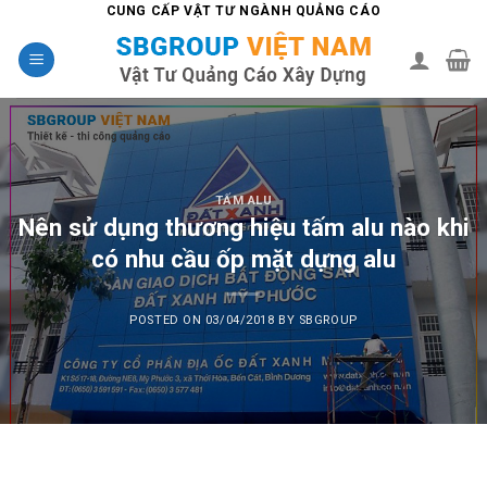
Skip
CUNG CẤP VẬT TƯ NGÀNH QUẢNG CÁO
to
content
TẤM ALU
Nên sử dụng thương hiệu tấm alu nào khi
có nhu cầu ốp mặt dựng alu
POSTED ON
03/04/2018
BY
SBGROUP