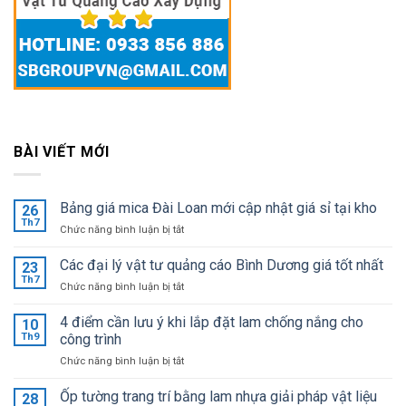
BÀI VIẾT MỚI
Bảng giá mica Đài Loan mới cập nhật giá sỉ tại kho
26
Th7
ở
Chức năng bình luận bị tắt
Bảng
giá
Các đại lý vật tư quảng cáo Bình Dương giá tốt nhất
23
mica
Th7
ở
Chức năng bình luận bị tắt
Đài
Các
Loan
đại
4 điểm cần lưu ý khi lắp đặt lam chống nắng cho
mới
10
lý
Th9
công trình
cập
vật
nhật
ở
Chức năng bình luận bị tắt
tư
giá
4
quảng
sỉ
điểm
Ốp tường trang trí bằng lam nhựa giải pháp vật liệu
cáo
28
tại