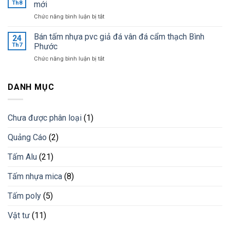
cần
Bình
Th8
mới
kho
lưu
Dương
ở
Chức năng bình luận bị tắt
ý
giá
Ốp
khi
tốt
tường
Bán tấm nhựa pvc giả đá vân đá cẩm thạch Bình
lắp
24
nhất
trang
đặt
Th7
Phước
trí
lam
ở
Chức năng bình luận bị tắt
bằng
chống
Bán
lam
nắng
tấm
nhựa
cho
nhựa
DANH MỤC
giải
công
pvc
pháp
trình
giả
vật
đá
liệu
Chưa được phân loại
(1)
vân
mới
đá
Quảng Cáo
(2)
cẩm
thạch
Bình
Tấm Alu
(21)
Phước
Tấm nhựa mica
(8)
Tấm poly
(5)
Vật tư
(11)