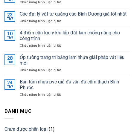
ở
Chức năng bình luận bị tắt
Bảng
giá
Các đại lý vật tư quảng cáo Bình Dương giá tốt nhất
23
mica
Th7
ở
Chức năng bình luận bị tắt
Đài
Các
Loan
đại
4 điểm cần lưu ý khi lắp đặt lam chống nắng cho
mới
10
lý
Th9
công trình
cập
vật
nhật
ở
Chức năng bình luận bị tắt
tư
giá
4
quảng
sỉ
điểm
Ốp tường trang trí bằng lam nhựa giải pháp vật liệu
cáo
28
tại
cần
Bình
Th8
mới
kho
lưu
Dương
ở
Chức năng bình luận bị tắt
ý
giá
Ốp
khi
tốt
tường
Bán tấm nhựa pvc giả đá vân đá cẩm thạch Bình
lắp
24
nhất
trang
đặt
Th7
Phước
trí
lam
ở
Chức năng bình luận bị tắt
bằng
chống
Bán
lam
nắng
tấm
nhựa
cho
nhựa
DANH MỤC
giải
công
pvc
pháp
trình
giả
vật
đá
liệu
Chưa được phân loại
(1)
vân
mới