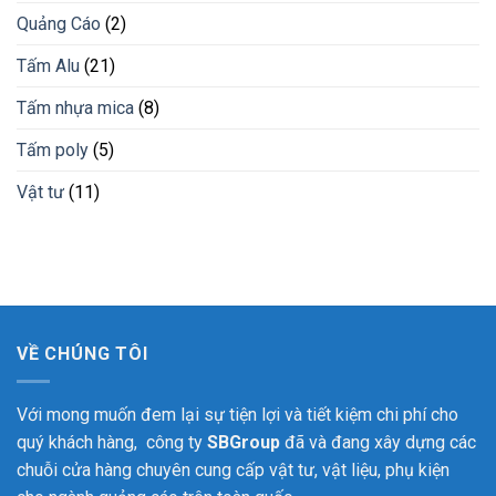
đá
Quảng Cáo
(2)
cẩm
thạch
Bình
Tấm Alu
(21)
Phước
Tấm nhựa mica
(8)
Tấm poly
(5)
Vật tư
(11)
VỀ CHÚNG TÔI
Với mong muốn đem lại sự tiện lợi và tiết kiệm chi phí cho
quý khách hàng, công ty
SBGroup
đã và đang xây dựng các
chuỗi cửa hàng chuyên cung cấp vật tư, vật liệu, phụ kiện