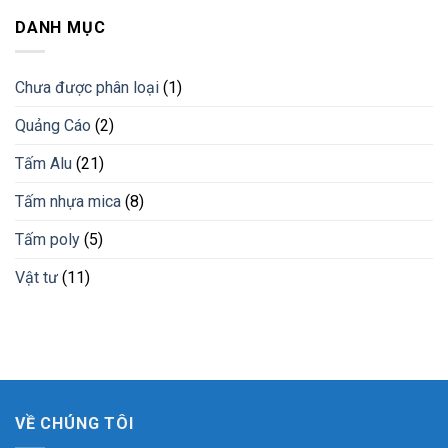
tấm
nhựa
cho
nhựa
DANH MỤC
giải
công
pvc
pháp
trình
giả
vật
đá
liệu
Chưa được phân loại
(1)
vân
mới
đá
Quảng Cáo
(2)
cẩm
thạch
Bình
Tấm Alu
(21)
Phước
Tấm nhựa mica
(8)
Tấm poly
(5)
Vật tư
(11)
VỀ CHÚNG TÔI