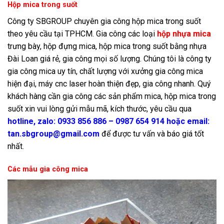
Hộp mica trong suốt
Công ty SBGROUP chuyên gia công hộp mica trong suốt
theo yêu cầu tại TPHCM. Gia công các loại
hộp nhựa mica
trưng bày, hộp đựng mica, hộp mica trong suốt bằng nhựa
Đài Loan giá rẻ, gia công mọi số lượng. Chúng tôi là công ty
gia công mica uy tín, chất lượng với xưởng gia công mica
hiện đại, máy cnc laser hoàn thiện đẹp, gia công nhanh. Quý
khách hàng cần gia công các sản phẩm mica, hộp mica trong
suốt xin vui lòng gửi mẫu mã, kích thước, yêu cầu qua
hotline, zalo: 0933 856 886 – 0987 654 914 hoặc email:
tan.sbgroup@gmail.com
để được tư vấn và báo giá tốt
nhất.
Các mẫu gia công mica