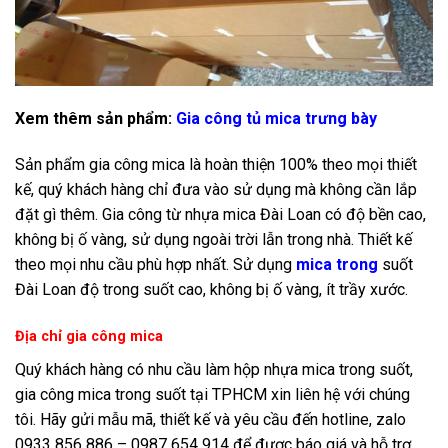
Xem thêm sản phẩm:
Gia công tủ mica trưng bày
Sản phẩm gia công mica là hoàn thiện 100% theo mọi thiết
kế, quý khách hàng chỉ đưa vào sử dụng mà không cần lắp
đặt gì thêm. Gia công từ nhựa mica Đài Loan có độ bền cao,
không bị ố vàng, sử dụng ngoài trời lẫn trong nhà. Thiết kế
theo mọi nhu cầu phù hợp nhất. Sử dụng
mica trong
suốt
Đài Loan độ trong suốt cao, không bị ố vàng, ít trầy xước.
Địa chỉ gia công mica
Quý khách hàng có nhu cầu làm hộp nhựa mica trong suốt,
gia công mica trong suốt tại TPHCM xin liên hệ với chúng
tôi. Hãy gửi mẫu mã, thiết kế và yêu cầu đến hotline, zalo
0933 856 886 – 0987 654 914 để được báo giá và hỗ trợ