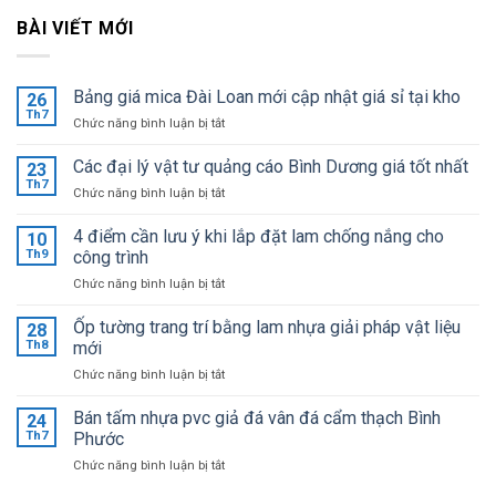
BÀI VIẾT MỚI
Bảng giá mica Đài Loan mới cập nhật giá sỉ tại kho
26
Th7
ở
Chức năng bình luận bị tắt
Bảng
giá
Các đại lý vật tư quảng cáo Bình Dương giá tốt nhất
23
mica
Th7
ở
Chức năng bình luận bị tắt
Đài
Các
Loan
đại
4 điểm cần lưu ý khi lắp đặt lam chống nắng cho
mới
10
lý
Th9
công trình
cập
vật
nhật
ở
Chức năng bình luận bị tắt
tư
giá
4
quảng
sỉ
điểm
Ốp tường trang trí bằng lam nhựa giải pháp vật liệu
cáo
28
tại
cần
Bình
Th8
mới
kho
lưu
Dương
ở
Chức năng bình luận bị tắt
ý
giá
Ốp
khi
tốt
tường
Bán tấm nhựa pvc giả đá vân đá cẩm thạch Bình
lắp
24
nhất
trang
đặt
Th7
Phước
trí
lam
ở
Chức năng bình luận bị tắt
bằng
chống
Bán
lam
nắng