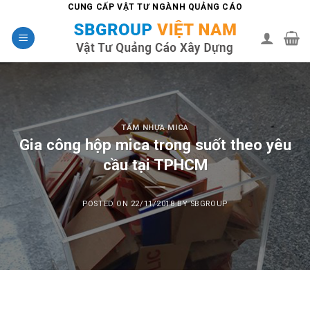
Skip
CUNG CẤP VẬT TƯ NGÀNH QUẢNG CÁO
to
content
TẤM NHỰA MICA
Gia công hộp mica trong suốt theo yêu
cầu tại TPHCM
POSTED ON
22/11/2018
BY
SBGROUP