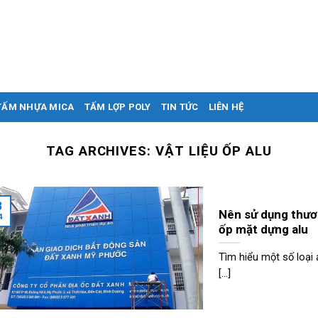
TẤM NHỰA MICA
TẤM LỢP POLY
TIN TỨC
LIÊN HỆ
TAG ARCHIVES:
VẬT LIỆU ỐP ALU
3
Nên sử dụng thươn
4
ốp mặt dựng alu
Tìm hiểu một số loại 
[...]