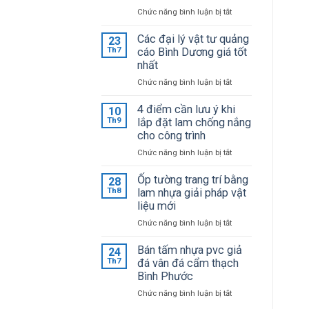
ở
Chức năng bình luận bị tắt
Bảng
giá
Các đại lý vật tư quảng
23
mica
Th7
cáo Bình Dương giá tốt
Đài
nhất
Loan
ở
Chức năng bình luận bị tắt
mới
Các
cập
đại
4 điểm cần lưu ý khi
10
nhật
lý
Th9
lắp đặt lam chống nắng
giá
vật
cho công trình
sỉ
tư
tại
ở
Chức năng bình luận bị tắt
quảng
kho
4
cáo
điểm
Ốp tường trang trí bằng
28
Bình
cần
Th8
lam nhựa giải pháp vật
Dương
lưu
liệu mới
giá
ý
tốt
ở
Chức năng bình luận bị tắt
khi
nhất
Ốp
lắp
tường
Bán tấm nhựa pvc giả
24
đặt
trang
Th7
đá vân đá cẩm thạch
lam
trí
Bình Phước
chống
bằng
nắng
ở
Chức năng bình luận bị tắt
lam
cho
Bán