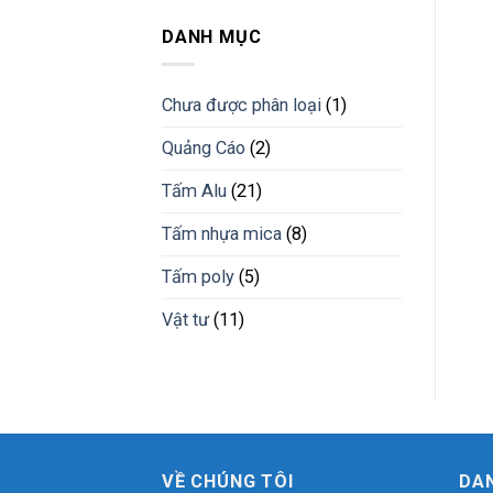
nhựa
công
tấm
giải
trình
nhựa
DANH MỤC
pháp
pvc
vật
giả
liệu
đá
mới
Chưa được phân loại
(1)
vân
đá
Quảng Cáo
(2)
cẩm
thạch
Tấm Alu
(21)
Bình
Phước
Tấm nhựa mica
(8)
Tấm poly
(5)
Vật tư
(11)
VỀ CHÚNG TÔI
DA