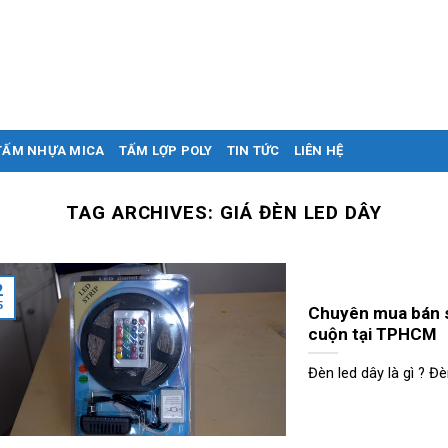
TẤM NHỰA MICA
TẤM LỢP POLY
TIN TỨC
LIÊN HỆ
TAG ARCHIVES:
GIÁ ĐÈN LED DÂY
2
5
Chuyên mua bán sỉ
cuộn tại TPHCM
Đèn led dây là gì ? Đè