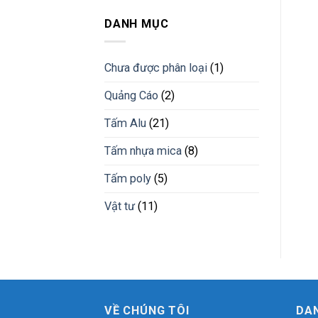
nhựa
công
tấm
giải
trình
nhựa
DANH MỤC
pháp
pvc
vật
giả
liệu
đá
mới
Chưa được phân loại
(1)
vân
đá
Quảng Cáo
(2)
cẩm
thạch
Tấm Alu
(21)
Bình
Phước
Tấm nhựa mica
(8)
Tấm poly
(5)
Vật tư
(11)
VỀ CHÚNG TÔI
DA