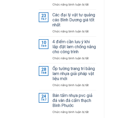
ở
Chức năng bình luận bị tắt
Bảng
giá
Các đại lý vật tư quảng
23
mica
Th7
cáo Bình Dương giá tốt
Đài
nhất
Loan
ở
Chức năng bình luận bị tắt
mới
Các
cập
đại
4 điểm cần lưu ý khi
10
nhật
lý
Th9
lắp đặt lam chống nắng
giá
vật
cho công trình
sỉ
tư
tại
ở
Chức năng bình luận bị tắt
quảng
kho
4
cáo
điểm
Ốp tường trang trí bằng
28
Bình
cần
Th8
lam nhựa giải pháp vật
Dương
lưu
liệu mới
giá
ý
tốt
ở
Chức năng bình luận bị tắt
khi
nhất
Ốp
lắp
tường
Bán tấm nhựa pvc giả
24
đặt
trang
Th7
đá vân đá cẩm thạch
lam
trí
Bình Phước
chống
bằng
nắng
ở
Chức năng bình luận bị tắt
lam
cho
Bán