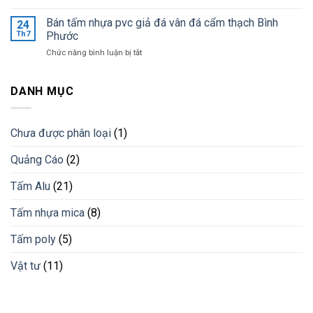
Ốp
khi
tốt
tường
Bán tấm nhựa pvc giả đá vân đá cẩm thạch Bình
lắp
24
nhất
trang
đặt
Th7
Phước
trí
lam
ở
Chức năng bình luận bị tắt
bằng
chống
Bán
lam
nắng
tấm
nhựa
cho
nhựa
DANH MỤC
giải
công
pvc
pháp
trình
giả
vật
đá
liệu
Chưa được phân loại
(1)
vân
mới
đá
Quảng Cáo
(2)
cẩm
thạch
Bình
Tấm Alu
(21)
Phước
Tấm nhựa mica
(8)
Tấm poly
(5)
Vật tư
(11)