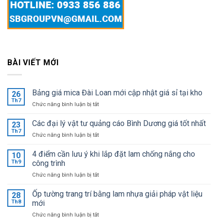
BÀI VIẾT MỚI
Bảng giá mica Đài Loan mới cập nhật giá sỉ tại kho
26
Th7
ở
Chức năng bình luận bị tắt
Bảng
giá
Các đại lý vật tư quảng cáo Bình Dương giá tốt nhất
23
mica
Th7
ở
Chức năng bình luận bị tắt
Đài
Các
Loan
đại
4 điểm cần lưu ý khi lắp đặt lam chống nắng cho
mới
10
lý
Th9
công trình
cập
vật
nhật
ở
Chức năng bình luận bị tắt
tư
giá
4
quảng
sỉ
điểm
Ốp tường trang trí bằng lam nhựa giải pháp vật liệu
cáo
28
tại
cần
Bình
Th8
mới
kho
lưu
Dương
ở
Chức năng bình luận bị tắt
ý
giá