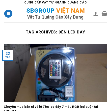
Skip
CUNG CẤP VẬT TƯ NGÀNH QUẢNG CÁO
to
content
TAG ARCHIVES:
ĐÈN LED DÂY
22
Th5
Chuyên mua bán sỉ và lẻ đèn led dây 7 màu RGB led cuộn tại
TPHCM