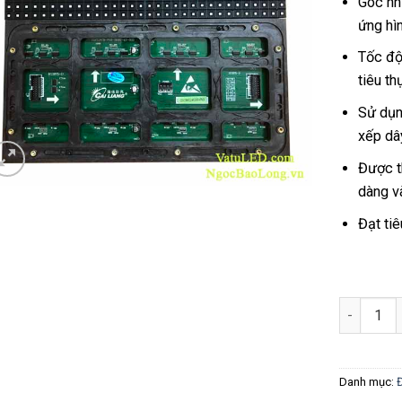
Góc nh
ứng hìn
Tốc độ
tiêu th
Sử dụn
xếp dây
Được t
dàng v
Đạt ti
Số lượng
Danh mục: