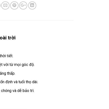
ài trời
ời tiết.
ệt vời từ mọi góc độ.
ăng thấp.
 định và tuổi thọ dài.
chóng và dễ bảo trì.