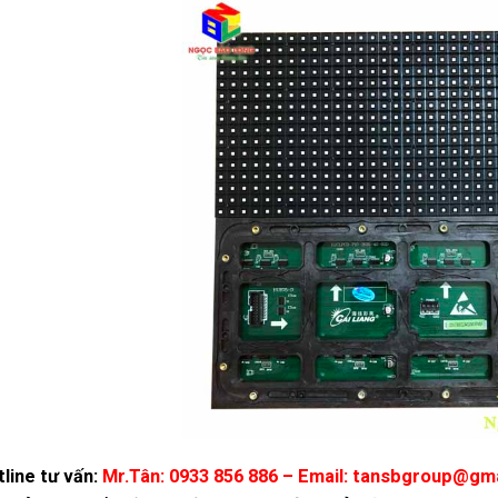
line tư vấn:
Mr.Tân: 0933 856 886 – Email: tansbgroup@gm