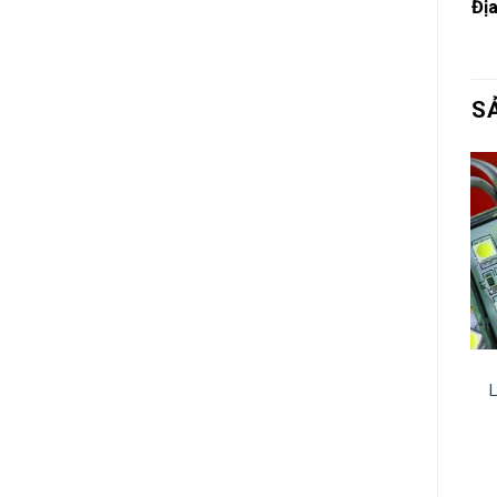
Địa
S
ĐÈN LED QUẢNG CÁO
ĐÈN LED QUẢNG CÁO
LED D5 full color
LED P2.5 full indoor
L
outdoor CAILIANG
Cailang
315.000
₫
615.000
₫