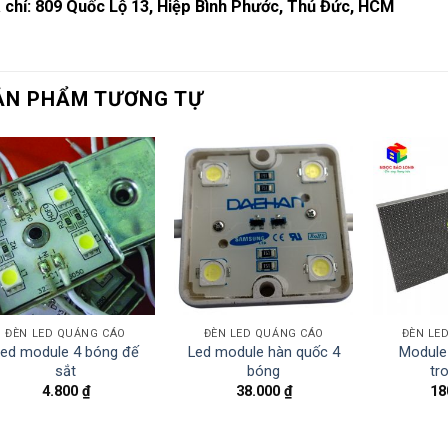
 chỉ: 809 Quốc Lộ 13, Hiệp Bình Phước, Thủ Đức, HCM
ẢN PHẨM TƯƠNG TỰ
ĐÈN LED QUẢNG CÁO
ĐÈN LED QUẢNG CÁO
ĐÈN LE
ed module 4 bóng đế
Led module hàn quốc 4
Module 
sắt
bóng
tr
4.800
₫
38.000
₫
18