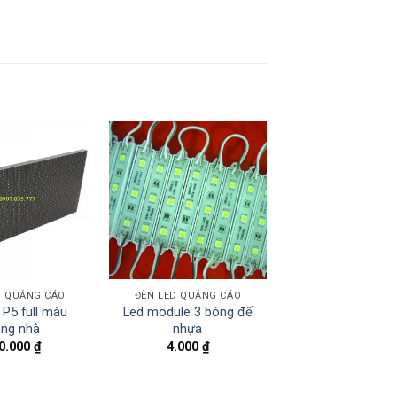
D QUẢNG CÁO
ĐÈN LED QUẢNG CÁO
P5 full màu
Led module 3 bóng đế
ong nhà
nhựa
0.000
₫
4.000
₫