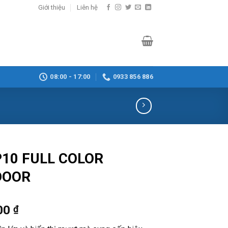
Giới thiệu
Liên hệ
08:00 - 17:00
0933 856 886
P10 FULL COLOR
DOOR
00
₫