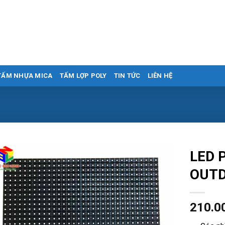
TẤM NHỰA MICA
TẤM LỢP POLY
TIN TỨC
LIÊN HỆ
LED 
OUT
210.0