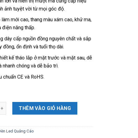
ìn lớn và hiển thị mượt mà cung cấp hiệu
h ảnh tuyệt vời từ mọi góc độ.
 làm mới cao, thang màu xám cao, khử ma,
ụ điện năng thấp.
g dây cấp nguồn đồng nguyên chất và sắp
 đồng, ổn định và tuổi thọ dài.
hiết kế tháo lắp ở mặt trước và mặt sau, dễ
à nhanh chóng và dễ bảo trì.
êu chuẩn CE và RoHS.
THÊM VÀO GIỎ HÀNG
Đèn Led Quảng Cáo