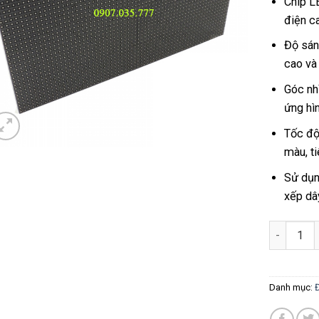
Chip L
điện c
Độ sán
cao và 
Góc nh
ứng hìn
Tốc độ
màu, ti
Sử dụn
xếp dây
Số lượng
Danh mục: