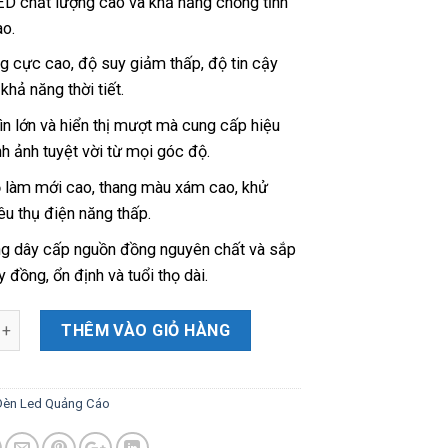
ED chất lượng cao và khả năng chống tĩnh
ao.
g cực cao, độ suy giảm thấp, độ tin cậy
khả năng thời tiết.
ìn lớn và hiển thị mượt mà cung cấp hiệu
h ảnh tuyệt vời từ mọi góc độ.
 làm mới cao, thang màu xám cao, khử
êu thụ điện năng thấp.
g dây cấp nguồn đồng nguyên chất và sắp
 đồng, ổn định và tuổi thọ dài.
THÊM VÀO GIỎ HÀNG
Đèn Led Quảng Cáo