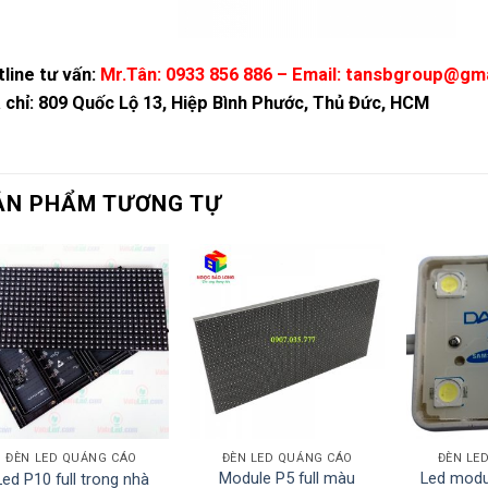
line tư vấn:
Mr.Tân: 0933 856 886 – Email: tansbgroup@gm
 chỉ: 809 Quốc Lộ 13, Hiệp Bình Phước, Thủ Đức, HCM
ẢN PHẨM TƯƠNG TỰ
ĐÈN LED QUẢNG CÁO
ĐÈN LED QUẢNG CÁO
ĐÈN LE
Module P5 full màu
Led modu
Led P10 full trong nhà