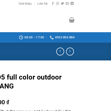
Giới thiệu
Liên hệ
08:00 - 17:00
0933 856 886
5 full color outdoor
IANG
00
₫