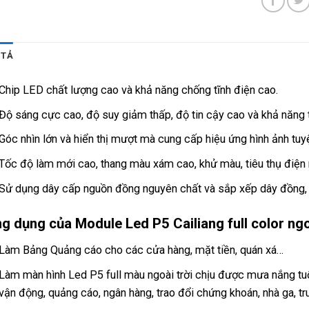
 TẢ
Chip LED chất lượng cao và khả năng chống tĩnh điện cao.
Độ sáng cực cao, độ suy giảm thấp, độ tin cậy cao và khả năng th
Góc nhìn lớn và hiển thị mượt mà cung cấp hiệu ứng hình ảnh tuy
Tốc độ làm mới cao, thang màu xám cao, khử màu, tiêu thụ điện 
Sử dụng dây cấp nguồn đồng nguyên chất và sắp xếp dây đồng, ổn
g dụng của Module Led P5 Cailiang full color ngo
Làm Bảng Quảng cáo cho các cửa hàng, mặt tiền, quán xá…
Làm màn hình Led P5 full màu ngoài trời chịu được mưa nắng tuổ
vận động, quảng cáo, ngân hàng, trao đổi chứng khoán, nhà ga, 