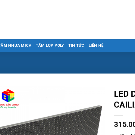
TẤM NHỰA MICA
TẤM LỢP POLY
TIN TỨC
LIÊN HỆ
LED D
CAIL
315.0