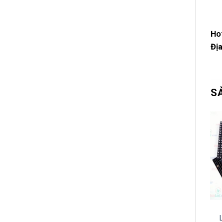
Hot
Địa
S
ĐÈN LED QUẢNG CÁO
ĐÈN LED QUẢNG CÁO
LED P2.5 full indoor
LED Màn hình P3 full