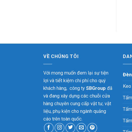
Cailang
color indoor
615.000
₫
260.000
₫
VỀ CHÚNG TÔI
DA
Với mong muốn đem lại sự tiện
Đèn
lợi và tiết kiệm chi phí cho quý
Keo
khách hàng, công ty
SBGroup
đã
và đang xây dựng các chuỗi cửa
Tấm
hàng chuyên cung cấp vật tư, vật
Tấm
liệu, phụ kiện cho ngành quảng
cáo trên toàn quốc.
Tấm