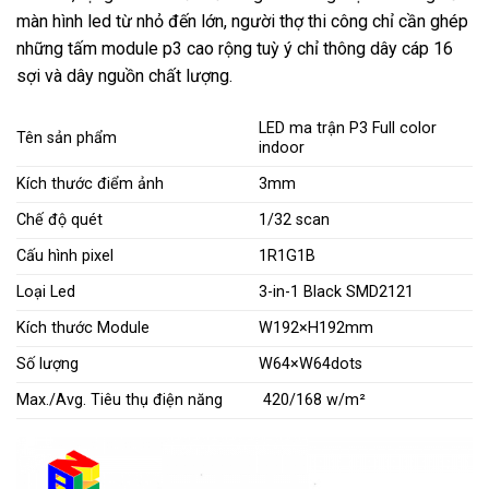
màn hình led từ nhỏ đến lớn, người thợ thi công chỉ cần ghép
những tấm module p3 cao rộng tuỳ ý chỉ thông dây cáp 16
sợi và dây nguồn chất lượng.
LED ma trận P3 Full color
Tên sản phẩm
indoor
Kích thước điểm ảnh
3mm
Chế độ quét
1/32 scan
Cấu hình pixel
1R1G1B
Loại Led
3-in-1 Black SMD2121
Kích thước Module
W192×H192mm
Số lượng
W64×W64dots
Max./Avg. Tiêu thụ điện năng
420/168 w/m²