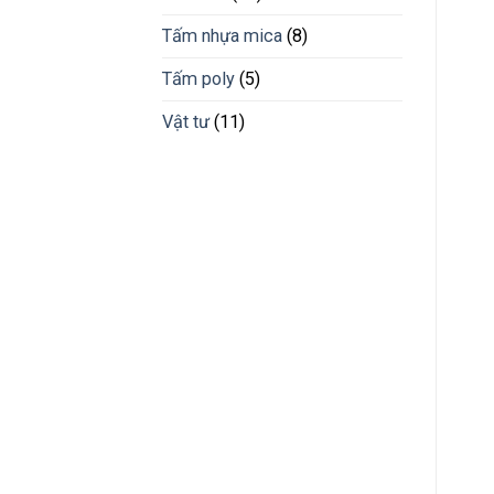
Phước
Tấm nhựa mica
(8)
Tấm poly
(5)
Vật tư
(11)