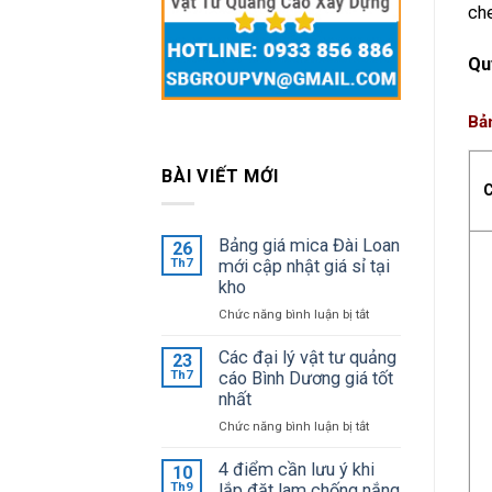
che
Qu
Bản
BÀI VIẾT MỚI
C
Bảng giá mica Đài Loan
26
Th7
mới cập nhật giá sỉ tại
kho
ở
Chức năng bình luận bị tắt
Bảng
giá
Các đại lý vật tư quảng
23
mica
Th7
cáo Bình Dương giá tốt
Đài
nhất
Loan
ở
Chức năng bình luận bị tắt
mới
Các
cập
đại
4 điểm cần lưu ý khi
10
nhật
lý
Th9
lắp đặt lam chống nắng
giá