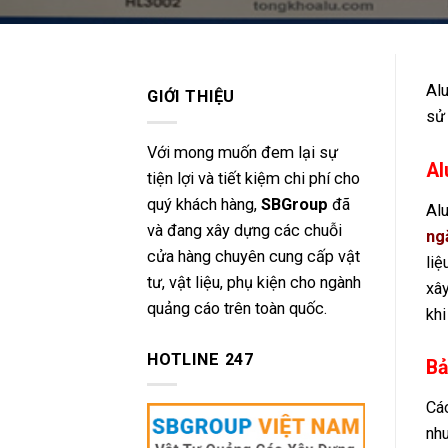
Alu
GIỚI THIỆU
sử 
Với mong muốn đem lại sự
Al
tiện lợi và tiết kiệm chi phí cho
quý khách hàng,
SBGroup
đã
Alu
và đang xây dựng các chuỗi
ng
cửa hàng chuyên cung cấp vật
liệ
tư, vật liệu, phụ kiện cho ngành
xây
quảng cáo trên toàn quốc.
khi
HOTLINE 247
Bả
Các
nhu