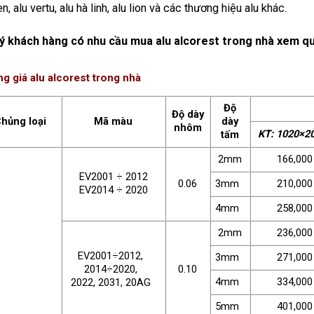
n, alu vertu, alu hà linh, alu lion và các thương hiệu alu khác.
ý khách hàng có nhu cầu mua alu alcorest trong nhà xem q
g giá alu alcorest trong nhà
Độ
Độ dày
hủng loại
Mã màu
dày
nhôm
KT: 1020×2
tấm
2mm
166,000
EV2001 ÷ 2012
0.06
3mm
210,000
EV2014 ÷ 2020
4mm
258,000
2mm
236,000
EV2001÷2012,
3mm
271,000
2014÷2020,
0.10
4mm
334,000
2022, 2031, 20AG
5mm
401,000