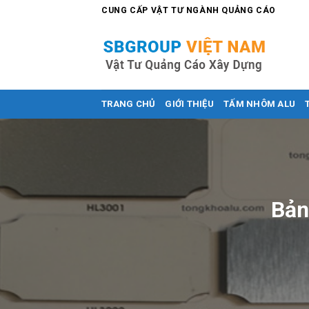
Skip
CUNG CẤP VẬT TƯ NGÀNH QUẢNG CÁO
to
content
TRANG CHỦ
GIỚI THIỆU
TẤM NHÔM ALU
Bản