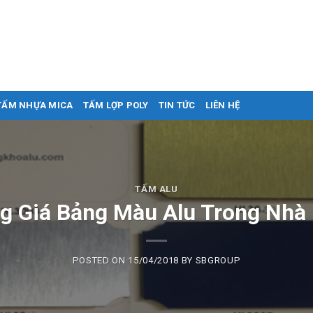
TẤM NHỰA MICA
TẤM LỢP POLY
TIN TỨC
LIÊN HỆ
TẤM ALU
g Giá Bảng Màu Alu Trong Nhà
POSTED ON
15/04/2018
BY
SBGROUP