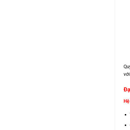
Quý
với
Đạ
Hệ