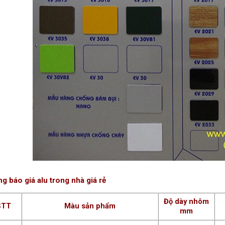
g báo giá alu trong nhà giá rẻ
Độ dày nhôm
STT
Màu sản phẩm
mm