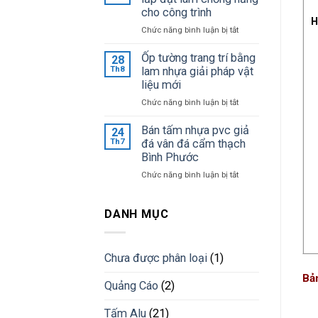
vật
cho công trình
sỉ
H
tư
tại
ở
Chức năng bình luận bị tắt
quảng
kho
4
cáo
điểm
Ốp tường trang trí bằng
28
Bình
cần
Th8
lam nhựa giải pháp vật
Dương
lưu
liệu mới
giá
ý
tốt
ở
Chức năng bình luận bị tắt
khi
nhất
Ốp
lắp
tường
Bán tấm nhựa pvc giả
24
đặt
trang
Th7
đá vân đá cẩm thạch
lam
trí
Bình Phước
chống
bằng
nắng
ở
Chức năng bình luận bị tắt
lam
cho
Bán
nhựa
công
tấm
giải
trình
nhựa
DANH MỤC
pháp
pvc
vật
giả
liệu
đá
mới
Chưa được phân loại
(1)
vân
đá
Bả
Quảng Cáo
(2)
cẩm
thạch
Tấm Alu
(21)
Bình