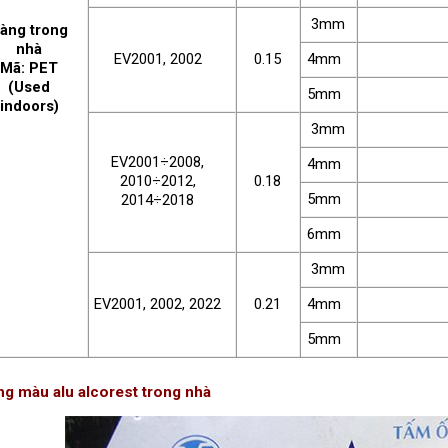
3mm
àng trong
nhà
EV2001, 2002
0.15
4mm
Mã: PET
(Used
5mm
indoors)
3mm
EV2001÷2008,
4mm
2010÷2012,
0.18
5mm
2014÷2018
6mm
3mm
EV2001, 2002, 2022
0.21
4mm
5mm
ng màu alu alcorest trong nhà