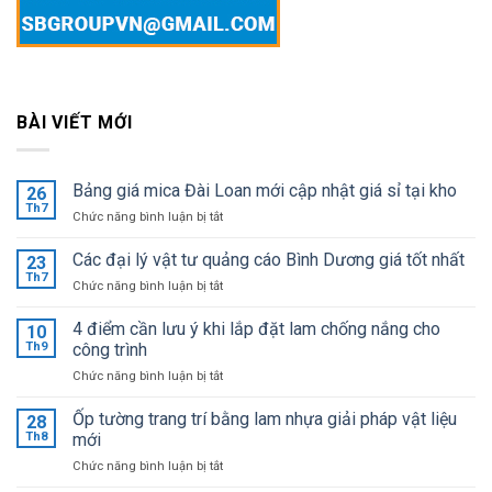
BÀI VIẾT MỚI
Bảng giá mica Đài Loan mới cập nhật giá sỉ tại kho
26
Th7
ở
Chức năng bình luận bị tắt
Bảng
giá
Các đại lý vật tư quảng cáo Bình Dương giá tốt nhất
23
mica
Th7
ở
Chức năng bình luận bị tắt
Đài
Các
Loan
đại
4 điểm cần lưu ý khi lắp đặt lam chống nắng cho
mới
10
lý
Th9
công trình
cập
vật
nhật
ở
Chức năng bình luận bị tắt
tư
giá
4
quảng
sỉ
điểm
Ốp tường trang trí bằng lam nhựa giải pháp vật liệu
cáo
28
tại
cần
Bình
Th8
mới
kho
lưu
Dương
ở
Chức năng bình luận bị tắt
ý
giá
Ốp
khi
tốt