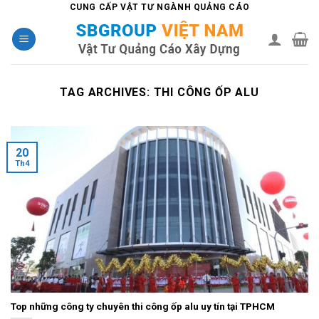
Skip
CUNG CẤP VẬT TƯ NGÀNH QUẢNG CÁO
to
content
TAG ARCHIVES:
THI CÔNG ỐP ALU
20
Th4
Top những công ty chuyên thi công ốp alu uy tín tại TPHCM