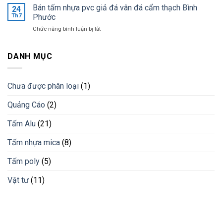
tường
Bán tấm nhựa pvc giả đá vân đá cẩm thạch Bình
lắp
24
nhất
trang
đặt
Th7
Phước
trí
lam
ở
Chức năng bình luận bị tắt
bằng
chống
Bán
lam
nắng
tấm
nhựa
cho
nhựa
DANH MỤC
giải
công
pvc
pháp
trình
giả
vật
đá
liệu
Chưa được phân loại
(1)
vân
mới
đá
Quảng Cáo
(2)
cẩm
thạch
Bình
Tấm Alu
(21)
Phước
Tấm nhựa mica
(8)
Tấm poly
(5)
Vật tư
(11)