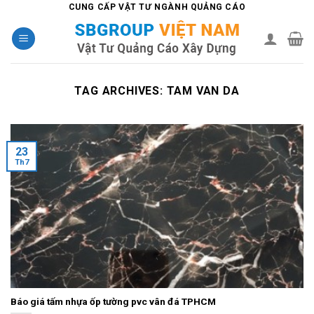
Skip
CUNG CẤP VẬT TƯ NGÀNH QUẢNG CÁO
to
content
TAG ARCHIVES:
TAM VAN DA
23
Th7
Báo giá tấm nhựa ốp tường pvc vân đá TPHCM