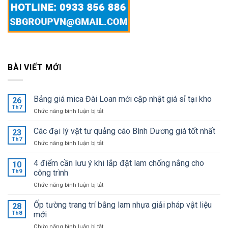
BÀI VIẾT MỚI
Bảng giá mica Đài Loan mới cập nhật giá sỉ tại kho
26
Th7
ở
Chức năng bình luận bị tắt
Bảng
giá
Các đại lý vật tư quảng cáo Bình Dương giá tốt nhất
23
mica
Th7
ở
Chức năng bình luận bị tắt
Đài
Các
Loan
đại
4 điểm cần lưu ý khi lắp đặt lam chống nắng cho
mới
10
lý
Th9
công trình
cập
vật
nhật
ở
Chức năng bình luận bị tắt
tư
giá
4
quảng
sỉ
điểm
Ốp tường trang trí bằng lam nhựa giải pháp vật liệu
cáo
28
tại
cần
Bình
Th8
mới
kho
lưu
Dương
ở
Chức năng bình luận bị tắt
ý