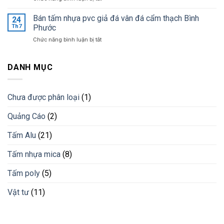
giá
Ốp
khi
tốt
tường
Bán tấm nhựa pvc giả đá vân đá cẩm thạch Bình
lắp
24
nhất
trang
đặt
Th7
Phước
trí
lam
ở
Chức năng bình luận bị tắt
bằng
chống
Bán
lam
nắng
tấm
nhựa
cho
nhựa
DANH MỤC
giải
công
pvc
pháp
trình
giả
vật
đá
liệu
Chưa được phân loại
(1)
vân
mới
đá
Quảng Cáo
(2)
cẩm
thạch
Bình
Tấm Alu
(21)
Phước
Tấm nhựa mica
(8)
Tấm poly
(5)
Vật tư
(11)