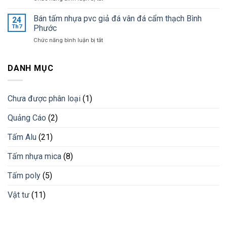
giá
Ốp
khi
tốt
tường
Bán tấm nhựa pvc giả đá vân đá cẩm thạch Bình
lắp
24
nhất
trang
đặt
Th7
Phước
trí
lam
ở
Chức năng bình luận bị tắt
bằng
chống
Bán
lam
nắng
tấm
nhựa
cho
nhựa
DANH MỤC
giải
công
pvc
pháp
trình
giả
vật
đá
liệu
Chưa được phân loại
(1)
vân
mới
đá
Quảng Cáo
(2)
cẩm
thạch
Bình
Tấm Alu
(21)
Phước
Tấm nhựa mica
(8)
Tấm poly
(5)
Vật tư
(11)