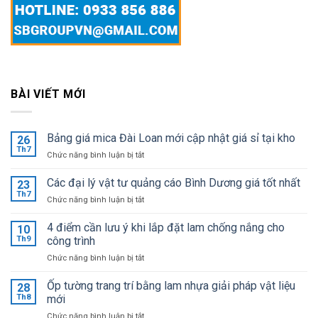
BÀI VIẾT MỚI
Bảng giá mica Đài Loan mới cập nhật giá sỉ tại kho
26
Th7
ở
Chức năng bình luận bị tắt
Bảng
giá
Các đại lý vật tư quảng cáo Bình Dương giá tốt nhất
23
mica
Th7
ở
Chức năng bình luận bị tắt
Đài
Các
Loan
đại
4 điểm cần lưu ý khi lắp đặt lam chống nắng cho
mới
10
lý
Th9
công trình
cập
vật
nhật
ở
Chức năng bình luận bị tắt
tư
giá
4
quảng
sỉ
điểm
Ốp tường trang trí bằng lam nhựa giải pháp vật liệu
cáo
28
tại
cần
Bình
Th8
mới
kho
lưu
Dương
ở
Chức năng bình luận bị tắt
ý