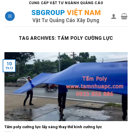
Skip
CUNG CẤP VẬT TƯ NGÀNH QUẢNG CÁO
to
content
TAG ARCHIVES:
TẤM POLY CƯỜNG LỰC
10
Th12
Tấm poly cường lực lấy sáng thay thế kính cường lực