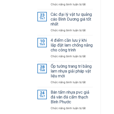
ở
Chức năng bình luận bị tắt
Bảng
giá
Các đại lý vật tư quảng
23
mica
Th7
cáo Bình Dương giá tốt
Đài
nhất
Loan
ở
Chức năng bình luận bị tắt
mới
Các
cập
đại
4 điểm cần lưu ý khi
10
nhật
lý
Th9
lắp đặt lam chống nắng
giá
vật
cho công trình
sỉ
tư
tại
ở
Chức năng bình luận bị tắt
quảng
kho
4
cáo
điểm
Ốp tường trang trí bằng
28
Bình
cần
Th8
lam nhựa giải pháp vật
Dương
lưu
liệu mới
giá
ý
tốt
ở
Chức năng bình luận bị tắt
khi
nhất
Ốp
lắp
tường
Bán tấm nhựa pvc giả
24
đặt
trang
Th7
đá vân đá cẩm thạch
lam
trí
Bình Phước
chống
bằng
nắng
ở
Chức năng bình luận bị tắt
lam
cho
Bán