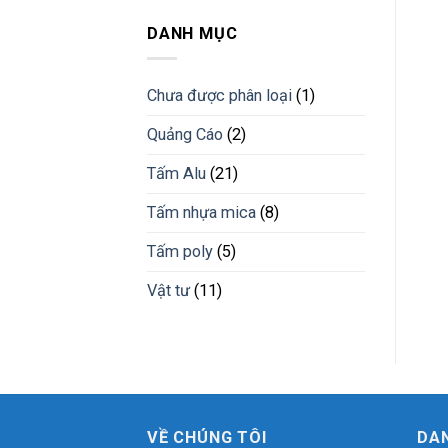
nhựa
công
tấm
giải
trình
nhựa
DANH MỤC
pháp
pvc
vật
giả
liệu
đá
mới
Chưa được phân loại
(1)
vân
đá
Quảng Cáo
(2)
cẩm
thạch
Tấm Alu
(21)
Bình
Phước
Tấm nhựa mica
(8)
Tấm poly
(5)
Vật tư
(11)
VỀ CHÚNG TÔI
DA