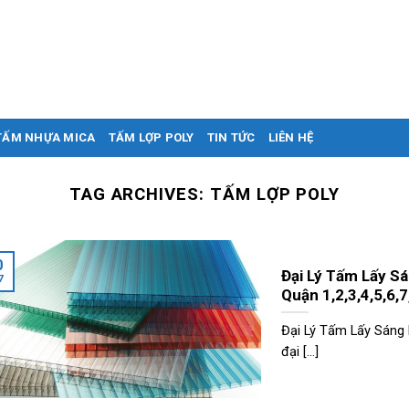
TẤM NHỰA MICA
TẤM LỢP POLY
TIN TỨC
LIÊN HỆ
TAG ARCHIVES:
TẤM LỢP POLY
0
Đại Lý Tấm Lấy Sá
7
Quận 1,2,3,4,5,6,7
Đại Lý Tấm Lấy Sáng 
đại [...]