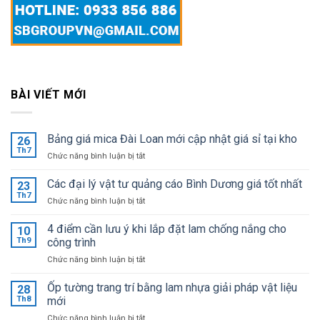
BÀI VIẾT MỚI
Bảng giá mica Đài Loan mới cập nhật giá sỉ tại kho
26
Th7
ở
Chức năng bình luận bị tắt
Bảng
giá
Các đại lý vật tư quảng cáo Bình Dương giá tốt nhất
23
mica
Th7
ở
Chức năng bình luận bị tắt
Đài
Các
Loan
đại
4 điểm cần lưu ý khi lắp đặt lam chống nắng cho
mới
10
lý
Th9
công trình
cập
vật
nhật
ở
Chức năng bình luận bị tắt
tư
giá
4
quảng
sỉ
điểm
Ốp tường trang trí bằng lam nhựa giải pháp vật liệu
cáo
28
tại
cần
Bình
Th8
mới
kho
lưu
Dương
ở
Chức năng bình luận bị tắt
ý