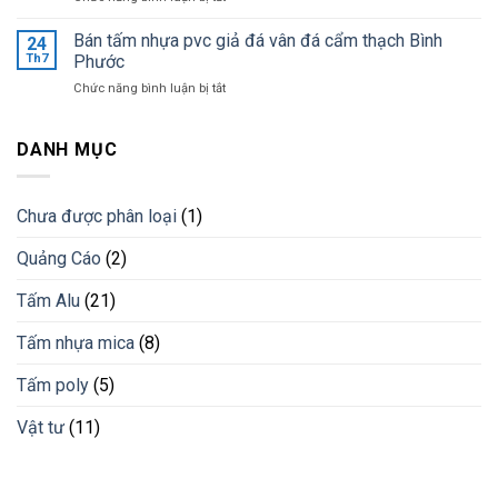
giá
Ốp
khi
tốt
tường
Bán tấm nhựa pvc giả đá vân đá cẩm thạch Bình
lắp
24
nhất
trang
đặt
Th7
Phước
trí
lam
ở
Chức năng bình luận bị tắt
bằng
chống
Bán
lam
nắng
tấm
nhựa
cho
nhựa
DANH MỤC
giải
công
pvc
pháp
trình
giả
vật
đá
liệu
Chưa được phân loại
(1)
vân
mới
đá
Quảng Cáo
(2)
cẩm
thạch
Bình
Tấm Alu
(21)
Phước
Tấm nhựa mica
(8)
Tấm poly
(5)
Vật tư
(11)