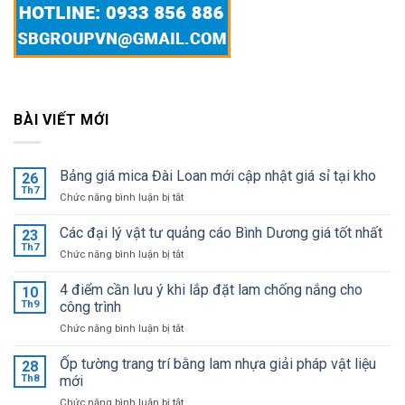
BÀI VIẾT MỚI
Bảng giá mica Đài Loan mới cập nhật giá sỉ tại kho
26
Th7
ở
Chức năng bình luận bị tắt
Bảng
giá
Các đại lý vật tư quảng cáo Bình Dương giá tốt nhất
23
mica
Th7
ở
Chức năng bình luận bị tắt
Đài
Các
Loan
đại
4 điểm cần lưu ý khi lắp đặt lam chống nắng cho
mới
10
lý
Th9
công trình
cập
vật
nhật
ở
Chức năng bình luận bị tắt
tư
giá
4
quảng
sỉ
điểm
Ốp tường trang trí bằng lam nhựa giải pháp vật liệu
cáo
28
tại
cần
Bình
Th8
mới
kho
lưu
Dương
ở
Chức năng bình luận bị tắt
ý