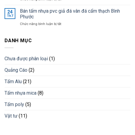
giá
Ốp
khi
tốt
tường
Bán tấm nhựa pvc giả đá vân đá cẩm thạch Bình
lắp
24
nhất
trang
đặt
Th7
Phước
trí
lam
ở
Chức năng bình luận bị tắt
bằng
chống
Bán
lam
nắng
tấm
nhựa
cho
nhựa
DANH MỤC
giải
công
pvc
pháp
trình
giả
vật
đá
liệu
Chưa được phân loại
(1)
vân
mới
đá
Quảng Cáo
(2)
cẩm
thạch
Bình
Tấm Alu
(21)
Phước
Tấm nhựa mica
(8)
Tấm poly
(5)
Vật tư
(11)