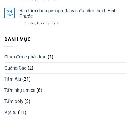
giá
Ốp
khi
tốt
tường
Bán tấm nhựa pvc giả đá vân đá cẩm thạch Bình
lắp
24
nhất
trang
đặt
Th7
Phước
trí
lam
ở
Chức năng bình luận bị tắt
bằng
chống
Bán
lam
nắng
tấm
nhựa
cho
nhựa
DANH MỤC
giải
công
pvc
pháp
trình
giả
vật
đá
liệu
Chưa được phân loại
(1)
vân
mới
đá
Quảng Cáo
(2)
cẩm
thạch
Bình
Tấm Alu
(21)
Phước
Tấm nhựa mica
(8)
Tấm poly
(5)
Vật tư
(11)