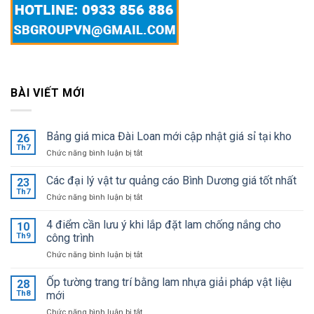
BÀI VIẾT MỚI
Bảng giá mica Đài Loan mới cập nhật giá sỉ tại kho
26
Th7
ở
Chức năng bình luận bị tắt
Bảng
giá
Các đại lý vật tư quảng cáo Bình Dương giá tốt nhất
23
mica
Th7
ở
Chức năng bình luận bị tắt
Đài
Các
Loan
đại
4 điểm cần lưu ý khi lắp đặt lam chống nắng cho
mới
10
lý
Th9
công trình
cập
vật
nhật
ở
Chức năng bình luận bị tắt
tư
giá
4
quảng
sỉ
điểm
Ốp tường trang trí bằng lam nhựa giải pháp vật liệu
cáo
28
tại
cần
Bình
Th8
mới
kho
lưu
Dương
ở
Chức năng bình luận bị tắt
ý