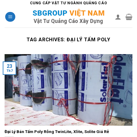
Skip
CUNG CẤP VẬT TƯ NGÀNH QUẢNG CÁO
to
content
TAG ARCHIVES:
ĐẠI LÝ TẤM POLY
23
Th7
Đại Lý Bán Tấm Poly Rỗng TwinLite, Xlite, Solite Giá Rẻ