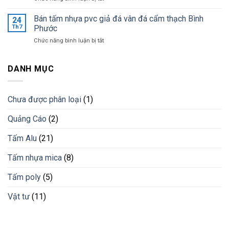
giá
Ốp
khi
tốt
tường
Bán tấm nhựa pvc giả đá vân đá cẩm thạch Bình
lắp
24
nhất
trang
đặt
Th7
Phước
trí
lam
ở
Chức năng bình luận bị tắt
bằng
chống
Bán
lam
nắng
tấm
nhựa
cho
nhựa
DANH MỤC
giải
công
pvc
pháp
trình
giả
vật
đá
liệu
Chưa được phân loại
(1)
vân
mới
đá
Quảng Cáo
(2)
cẩm
thạch
Bình
Tấm Alu
(21)
Phước
Tấm nhựa mica
(8)
Tấm poly
(5)
Vật tư
(11)