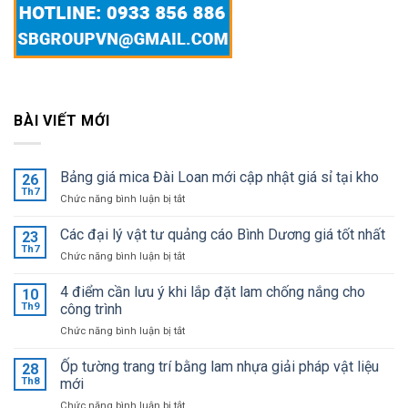
BÀI VIẾT MỚI
Bảng giá mica Đài Loan mới cập nhật giá sỉ tại kho
26
Th7
ở
Chức năng bình luận bị tắt
Bảng
giá
Các đại lý vật tư quảng cáo Bình Dương giá tốt nhất
23
mica
Th7
ở
Chức năng bình luận bị tắt
Đài
Các
Loan
đại
4 điểm cần lưu ý khi lắp đặt lam chống nắng cho
mới
10
lý
Th9
công trình
cập
vật
nhật
ở
Chức năng bình luận bị tắt
tư
giá
4
quảng
sỉ
điểm
Ốp tường trang trí bằng lam nhựa giải pháp vật liệu
cáo
28
tại
cần
Bình
Th8
mới
kho
lưu
Dương
ở
Chức năng bình luận bị tắt
ý