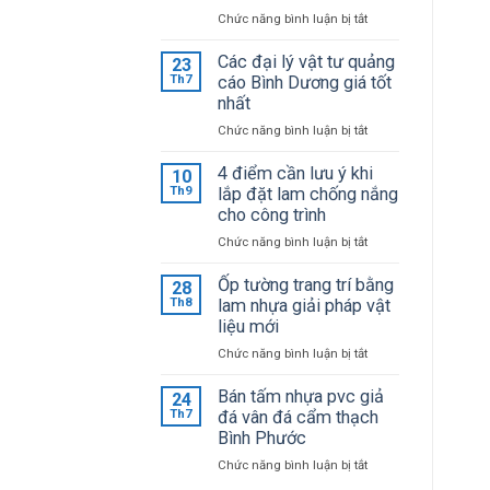
ở
Chức năng bình luận bị tắt
Bảng
giá
Các đại lý vật tư quảng
23
mica
Th7
cáo Bình Dương giá tốt
Đài
nhất
Loan
ở
Chức năng bình luận bị tắt
mới
Các
cập
đại
4 điểm cần lưu ý khi
10
nhật
lý
Th9
lắp đặt lam chống nắng
giá
vật
cho công trình
sỉ
tư
tại
ở
Chức năng bình luận bị tắt
quảng
kho
4
cáo
điểm
Ốp tường trang trí bằng
28
Bình
cần
Th8
lam nhựa giải pháp vật
Dương
lưu
liệu mới
giá
ý
tốt
ở
Chức năng bình luận bị tắt
khi
nhất
Ốp
lắp
tường
Bán tấm nhựa pvc giả
24
đặt
trang
Th7
đá vân đá cẩm thạch
lam
trí
Bình Phước
chống
bằng
nắng
ở
Chức năng bình luận bị tắt
lam
cho
Bán