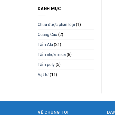
nhựa
công
tấm
giải
trình
nhựa
DANH MỤC
pháp
pvc
vật
giả
liệu
đá
mới
Chưa được phân loại
(1)
vân
đá
Quảng Cáo
(2)
cẩm
thạch
Tấm Alu
(21)
Bình
Phước
Tấm nhựa mica
(8)
Tấm poly
(5)
Vật tư
(11)
VỀ CHÚNG TÔI
DA