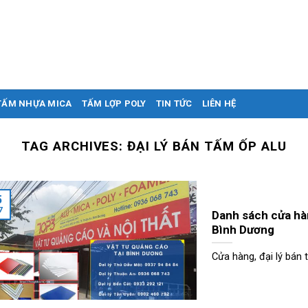
TẤM NHỰA MICA
TẤM LỢP POLY
TIN TỨC
LIÊN HỆ
TAG ARCHIVES:
ĐẠI LÝ BÁN TẤM ỐP ALU
5
7
Danh sách cửa hàn
Bình Dương
Cửa hàng, đại lý bán t