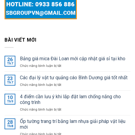
BÀI VIẾT MỚI
Bảng giá mica Đài Loan mới cập nhật giá sỉ tại kho
26
Th7
ở
Chức năng bình luận bị tắt
Bảng
giá
Các đại lý vật tư quảng cáo Bình Dương giá tốt nhất
23
mica
Th7
ở
Chức năng bình luận bị tắt
Đài
Các
Loan
đại
4 điểm cần lưu ý khi lắp đặt lam chống nắng cho
mới
10
lý
Th9
công trình
cập
vật
nhật
ở
Chức năng bình luận bị tắt
tư
giá
4
quảng
sỉ
điểm
Ốp tường trang trí bằng lam nhựa giải pháp vật liệu
cáo
28
tại
cần
Bình
Th8
mới
kho
lưu
Dương
ở
Chức năng bình luận bị tắt
ý