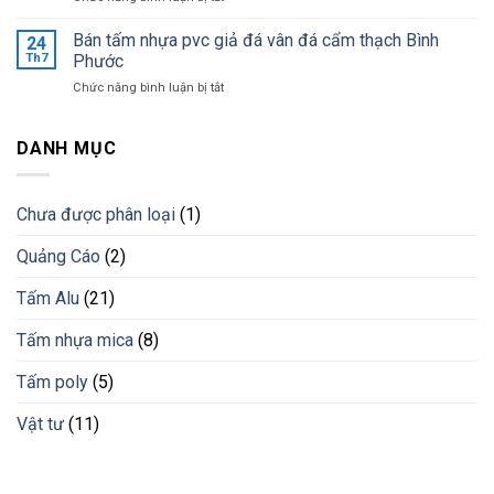
giá
Ốp
khi
tốt
tường
Bán tấm nhựa pvc giả đá vân đá cẩm thạch Bình
lắp
24
nhất
trang
đặt
Th7
Phước
trí
lam
ở
Chức năng bình luận bị tắt
bằng
chống
Bán
lam
nắng
tấm
nhựa
cho
nhựa
DANH MỤC
giải
công
pvc
pháp
trình
giả
vật
đá
liệu
Chưa được phân loại
(1)
vân
mới
đá
Quảng Cáo
(2)
cẩm
thạch
Bình
Tấm Alu
(21)
Phước
Tấm nhựa mica
(8)
Tấm poly
(5)
Vật tư
(11)