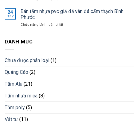
giá
Ốp
khi
tốt
tường
Bán tấm nhựa pvc giả đá vân đá cẩm thạch Bình
lắp
24
nhất
trang
đặt
Th7
Phước
trí
lam
ở
Chức năng bình luận bị tắt
bằng
chống
Bán
lam
nắng
tấm
nhựa
cho
nhựa
DANH MỤC
giải
công
pvc
pháp
trình
giả
vật
đá
liệu
Chưa được phân loại
(1)
vân
mới
đá
Quảng Cáo
(2)
cẩm
thạch
Bình
Tấm Alu
(21)
Phước
Tấm nhựa mica
(8)
Tấm poly
(5)
Vật tư
(11)