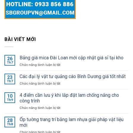
BÀI VIẾT MỚI
Bảng giá mica Đài Loan mới cập nhật giá sỉ tại kho
26
Th7
ở
Chức năng bình luận bị tắt
Bảng
giá
Các đại lý vật tư quảng cáo Bình Dương giá tốt nhất
23
mica
Th7
ở
Chức năng bình luận bị tắt
Đài
Các
Loan
đại
4 điểm cần lưu ý khi lắp đặt lam chống nắng cho
mới
10
lý
Th9
công trình
cập
vật
nhật
ở
Chức năng bình luận bị tắt
tư
giá
4
quảng
sỉ
điểm
Ốp tường trang trí bằng lam nhựa giải pháp vật liệu
cáo
28
tại
cần
Bình
Th8
mới
kho
lưu
Dương
ở
Chức năng bình luận bị tắt
ý