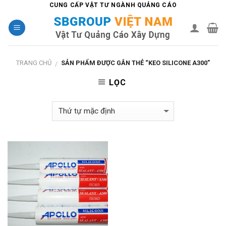
Skip
CUNG CẤP VẬT TƯ NGÀNH QUẢNG CÁO
to
content
TRANG CHỦ
SẢN PHẨM ĐƯỢC GẮN THẺ “KEO SILICONE A300”
/
LỌC