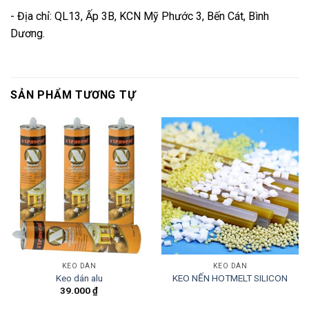
- Địa chỉ: QL13, Ấp 3B, KCN Mỹ Phước 3, Bến Cát, Bình
Dương.
SẢN PHẨM TƯƠNG TỰ
KEO DÁN
KEO DÁN
Keo dán alu
KEO NẾN HOTMELT SILICON
39.000
₫