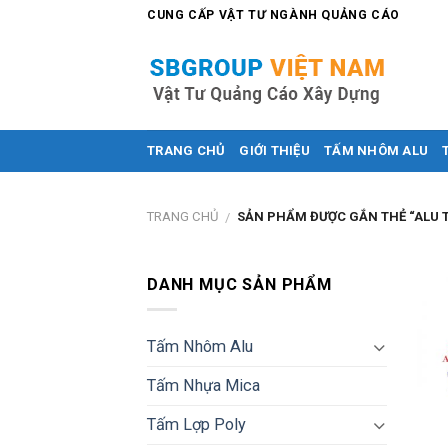
Skip
CUNG CẤP VẬT TƯ NGÀNH QUẢNG CÁO
to
content
TRANG CHỦ
GIỚI THIỆU
TẤM NHÔM ALU
TRANG CHỦ
SẢN PHẨM ĐƯỢC GẮN THẺ “ALU T
/
DANH MỤC SẢN PHẨM
Tấm Nhôm Alu
Tấm Nhựa Mica
Tấm Lợp Poly