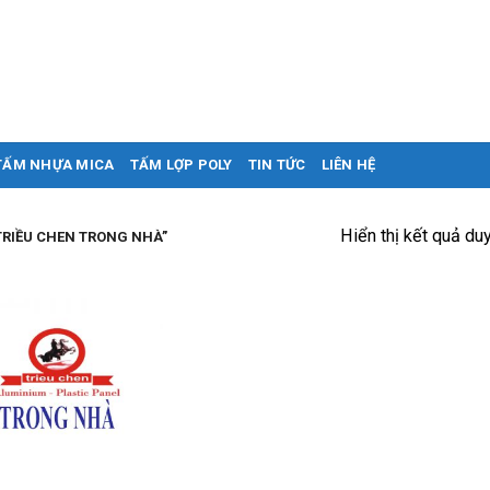
TẤM NHỰA MICA
TẤM LỢP POLY
TIN TỨC
LIÊN HỆ
Hiển thị kết quả du
RIỀU CHEN TRONG NHÀ”