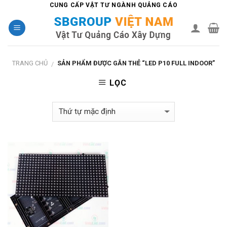
Skip
CUNG CẤP VẬT TƯ NGÀNH QUẢNG CÁO
to
content
TRANG CHỦ
SẢN PHẨM ĐƯỢC GẮN THẺ “LED P10 FULL INDOOR”
/
LỌC