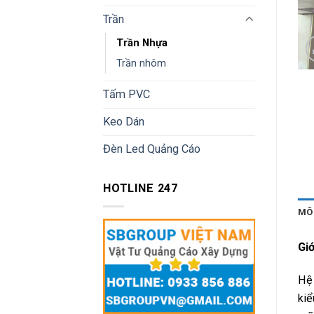
Trần
Trần Nhựa
Trần nhôm
Tấm PVC
Keo Dán
Đèn Led Quảng Cáo
HOTLINE 247
MÔ
Giớ
Hệ 
kiể