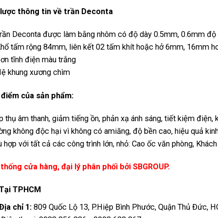
lược thông tin về trần Deconta
rần Deconta được làm bằng nhôm có độ dày 0.5mm, 0.6mm độ dà
hổ tấm rộng 84mm, liên kết 02 tấm khít hoặc hở 6mm, 16mm 
ơn tĩnh điện màu trắng
Hệ khung xương chìm
 điểm của sản phẩm:
 thụ âm thanh, giảm tiếng ồn, phản xạ ánh sáng, tiết kiệm điện,
ờng không độc hại vì không có amiăng, độ bền cao, hiệu quả kinh
 hợp với tất cả các công trình lớn, nhỏ: Cao ốc văn phòng, Khách
thống cửa hàng, đại lý phân phối bởi SBGROUP.
Tại TPHCM
Địa chỉ 1:
809 Quốc Lộ 13, P.Hiệp Bình Phước, Quận Thủ Đức, H