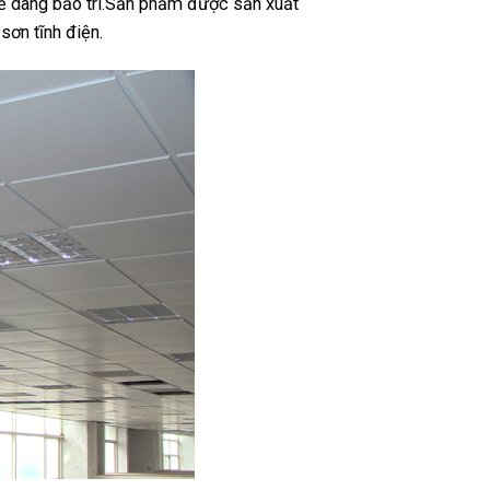
ễ dàng bảo trì.Sản phẩm được sản xuất
ơn tĩnh điện.