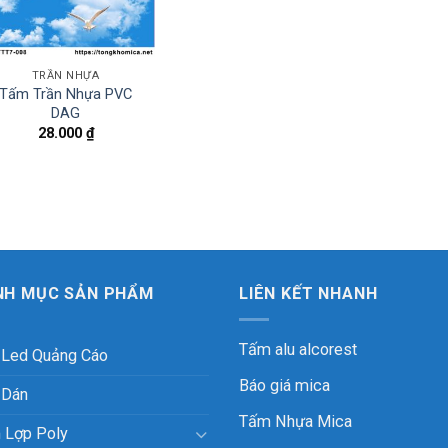
TRẦN NHỰA
Tấm Trần Nhựa PVC
DAG
28.000
₫
NH MỤC SẢN PHẨM
LIÊN KẾT NHANH
Tấm alu alcorest
 Led Quảng Cáo
Báo giá mica
 Dán
Tấm Nhựa Mica
 Lợp Poly