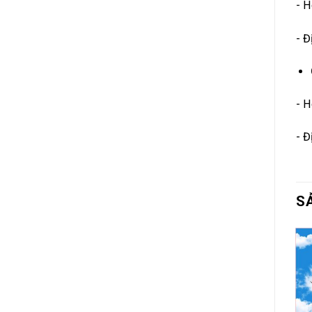
- H
- Đ
- H
- Đ
S