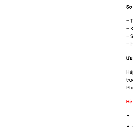
Sơ 
– T
– K
– S
– 
Ưu
Hấp
trư
Phù
Hệ 