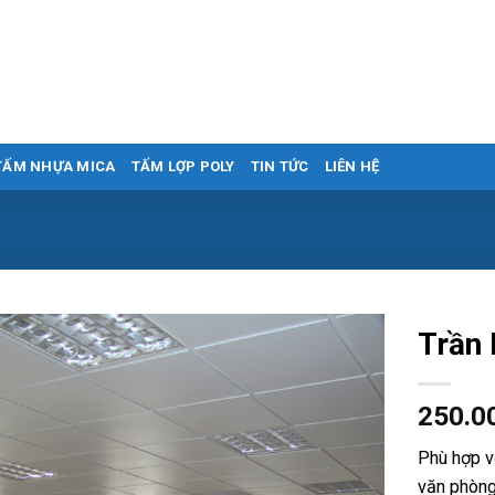
TẤM NHỰA MICA
TẤM LỢP POLY
TIN TỨC
LIÊN HỆ
Trần 
250.0
Phù hợp vớ
văn phòng