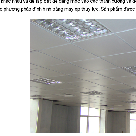
khác nhau và dễ lắp đặt dễ dàng móc vào các thanh xương và d
o phương pháp định hình bằng máy ép thủy lực, Sản phẩm được s